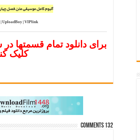
آلبوم کامل موسیقی متن فصل چهار
|
UploadBoy
|
VIPlink
کلیک کن
132 comments