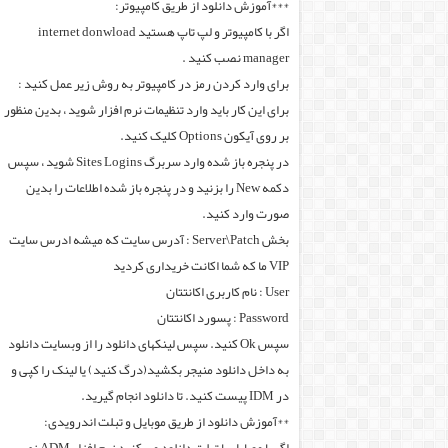
***آموزش دانلود از طریق کامپیوتر:
اگر با کامپیوتر و لپ تاپ هستید internet donwload
manager نصب کنید .
برای وارد کردن رمز در کامپیوتر به روش زیر عمل کنید :
برای این کار باید وارد تنظیمات نرم افزار شوید ، بدین منظور
بر روی آیکون Options کلیک کنید.
در پنجره باز شده وارد سربرگ Sites Logins شوید ، سپس
دکمه New را بزنید و در پنجره باز شده اطلاعات را بدین
صورت وارد کنید.
بخش Server\Patch : آدرس سایت که میشه ادرس سایت
VIP ما که شما اکانت خریداری کردید
User : نام کاربری اکانتتان
Password : پسورد اکانتتان
سپس Ok کنید. سپس لینکهای دانلود را از وبسایت دانلود
به داخل دانلود منیجر بکشید(درگ کنید) یا لینک را کپی و
در IDM پیست کنید. تا دانلود انجام گیرید.
**آموزش دانلود از طریق موبایل و تبلت اندرویدی: