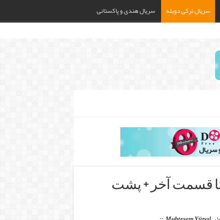
سریال ترکی دوبله
سریال هندی و پاکستانی
تا قسمت آخر + پشت
ن –
Muhteşem Yüzyıl
::.