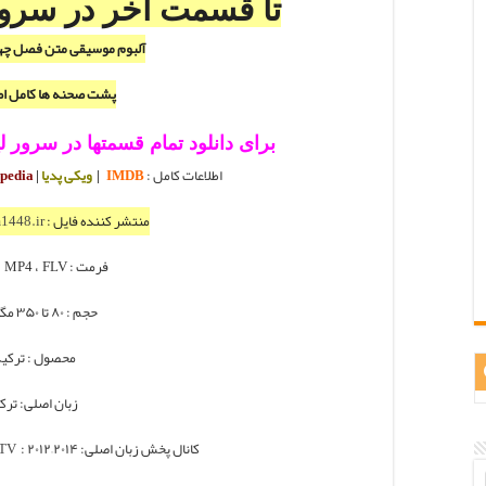
تا قسمت آخر در سرورVIP اضافه 
آلبوم موسیقی متن فصل چه
پشت صحنه ها کامل ا
برای دانلود تمام قسمتها در سرور لینک مستقی
اطلاعات کامل :
IMDB
|
ویکی پدیا
|
Wikipedia
منتشر کننده فایل :
1448.ir
فرمت : MKV ، MP4 ، FLV
حجم : ۸۰ تا ۳۵۰ مگابایت
محصول : ترکی
زبان اصلی: ترک
کانال پخش زبان اصلی:
: ۲۰۱۲–۲۰۱۴
 TV