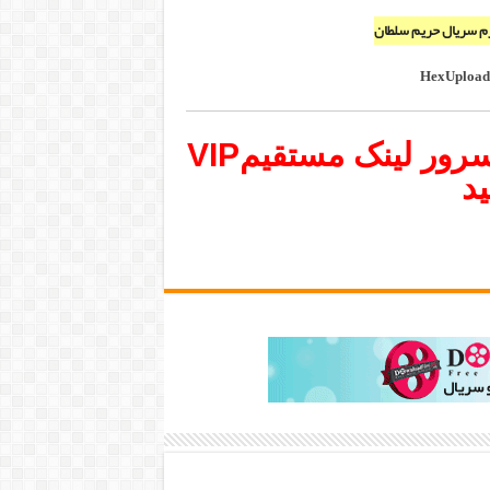
م سریال حریم سلطان
HexUpload
برای دانلود تمام قسمتها در سرور لینک مستقیمVIP
ید