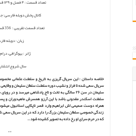
تعداد قسمت : ۴ فصل و ۱۳۹ قسمت ۱۲۰ دقیقه ای
کانال پخش دوبله فارسی: ج
تعداد قسمت تقریبی : 356 قسمت ۴۰ دقیقه ای
زبان : دوبله فا
ژانر : بیوگرافی، درام،
سال شروع انتشار:۰۱۱
خلاصه داستان
: این سریال گریزی به تاریخ و سلطنت عثمانی مخصو
سریال سعی شده تا فراز و نشیب دوره سلطنت سلطان سلیمان و وقایعی 
سلیمان در سن
۲۶
سالگی به تخت و تاج پادشاهی میرسد و در رویای س
سلطنت اسکندر مقدونی باشد با این آرزو همسرش ماهیدوران و پسر
همراه دوست صمیمی اش ابراهیم وارد قصر تاپکاپی استانبول میشود
زندگی خصوصی سلطان سلیمان بزرگ را دارد که در این سریال سعی شده
که در حرم سرای او رخ داده به تصویر کشیده شود
…
**