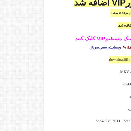
شد
ارم اضافه شد
ضافه شد
مVIP کلیک کنید
|
وبسایت رسمی سریال
downloadfilm
ه
ی
Show TV
: 2011
|
Star