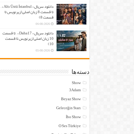
دانلود سریال « Altı Üstü İstanbul » –
تا قسمت 8 زبان اصلی(زیرنویس تا
قسمت 8)
04/08/2026
دانلود سریال « Daha17 » – تا قسمت
10 زبان اصلی(زیرنویس تا قسمت
10)
03/08/2026
دسته‌ها
Show
3Adam
Beyaz Show
Geleceğin Starı
İbo Show
O Ses Türkiye