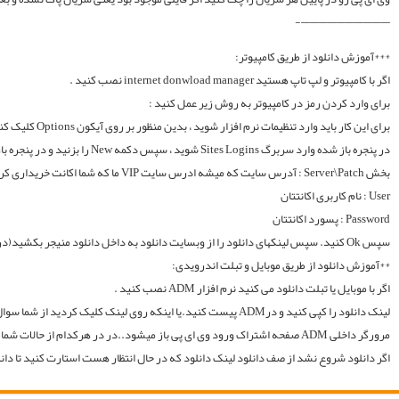
لینک دانلود را کپی کنید و درADM پیست کنید.یا اینکه روی لینک کلیک کردید از شما سوال میکند با چه اپی دانلود شود و شما ADM را انتخاب میکنید.. سپس خود اپ از شما یوزر و پسوورد را سوال میکند یا در