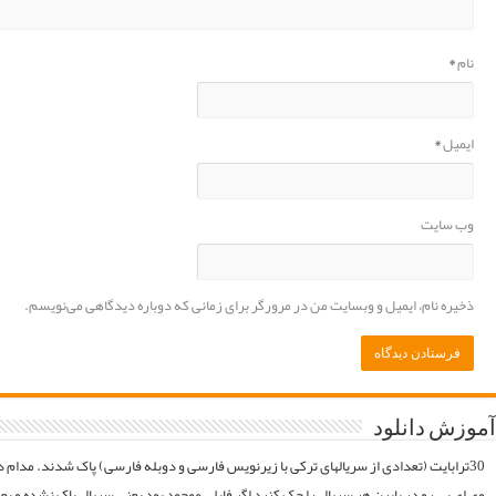
موقع فایلارو گیر آوردیم دوباره آپلود میکنیم. قبل از خرید کردن اول فولدر سریال در سرور