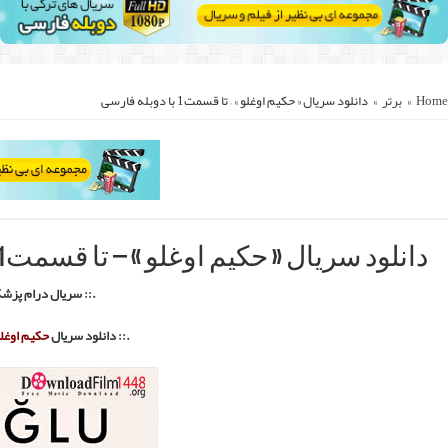
لو
–
Hekimoğlu
::.
فارسی با لینک مستقیم ::.