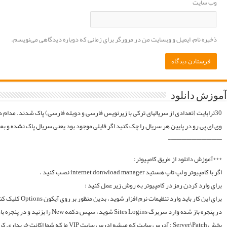
موقع فایلارو گیر آوردیم دوباره آپلود میکنیم. قبل از خرید کردن اول فولدر سریال در سرور