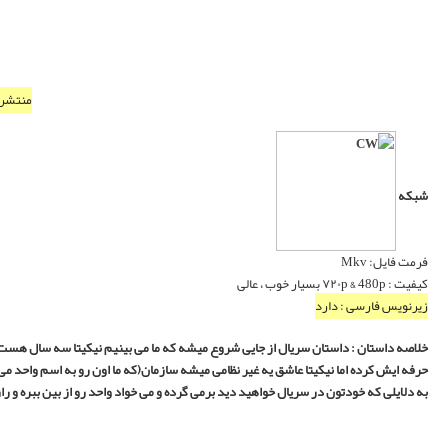
downl
زمانی که اون رو تو جوونی گرفته بهش اموزش های نظامی داده و تبدیل به یه ادمکش
 رو میکشه و این قتل رو یه تصادف جلوه میده حالا نیکیتا از فرارش سه سال گذشته اما