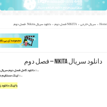
یت بسیار عالی ::..