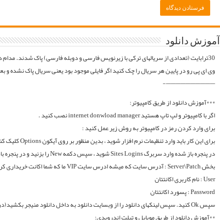
موقع فایلارو گیر آوردیم دوباره آپلود میکنیم. قبل از خرید کردن اول فولدر سریال در سرور