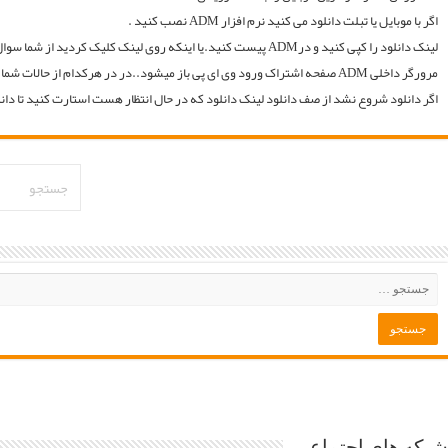
لینک دانلود را کپی کنید و درADM پیست کنید.یا اینکه روی لینک کلیک کردید از شما سوال میکند با چه اپی دانلود شود و شما ADM را انتخاب میکنید.. سپس خود اپ از شما یوزر و پسوورد را سوال میکند یا در