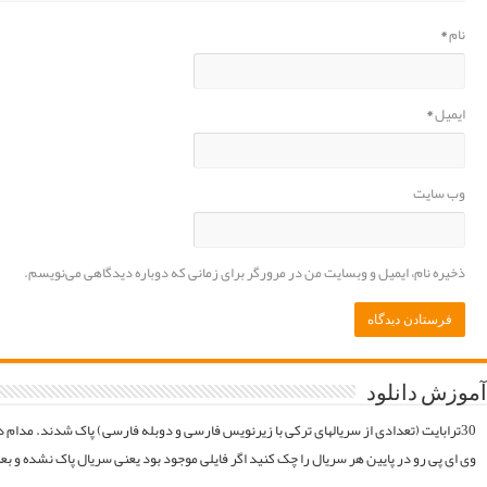
موقع فایلارو گیر آوردیم دوباره آپلود میکنیم. قبل از خرید کردن اول فولدر سریال در سرور