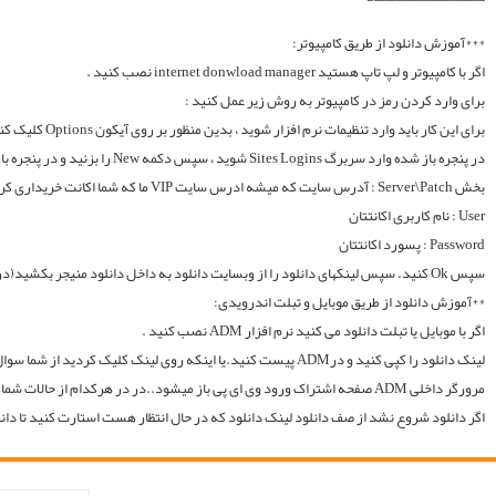
لینک دانلود را کپی کنید و درADM پیست کنید.یا اینکه روی لینک کلیک کردید از شما سوال میکند با چه اپی دانلود شود و شما ADM را انتخاب میکنید.. سپس خود اپ از شما یوزر و پسوورد را سوال میکند یا در