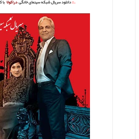
.::
دانلود سریال شبکه سینمای خانگی
دراکولا
با 