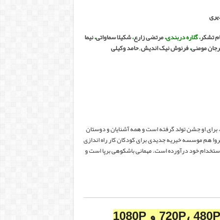
یری
ام تشکر
، گلاره دربندی،
مرتضی زارع
،
شکیلا سماواتی
،
نیما
رجان مومنی
،
فرنوش نیک اندیش
,
حامد وکیلی
 3 سال است با او ازدواج کرده، برای او جشن تولد گرفته است و همه آشنایان و دوستان
امروا هم موسسه خیریه جدیدی برای کودکان کار راه اندازی
استخدام خود درآورده است. مهمانی باشکوهی برپا است و