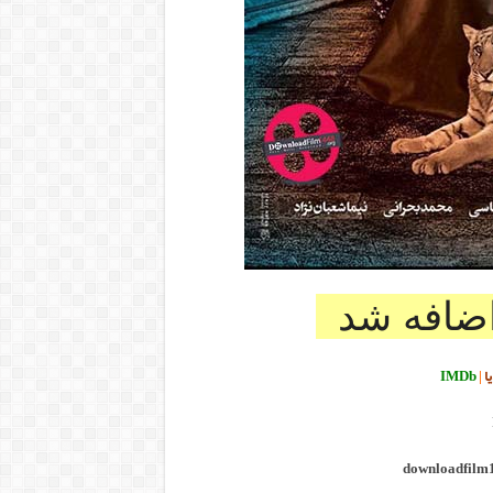
ضافه شد
ا
|
IMDb
downloadfilm