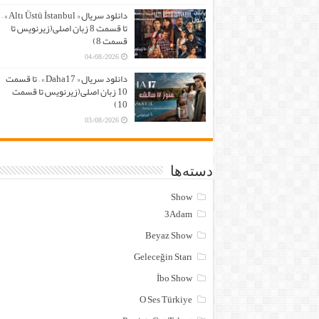
دانلود سریال « Altı Üstü İstanbul » –
تا قسمت 8 زبان اصلی(زیرنویس تا
قسمت 8)
04/08/2026
دانلود سریال « Daha17 » – تا قسمت
10 زبان اصلی(زیرنویس تا قسمت
10)
03/08/2026
دسته‌ها
Show
3Adam
Beyaz Show
Geleceğin Starı
İbo Show
O Ses Türkiye