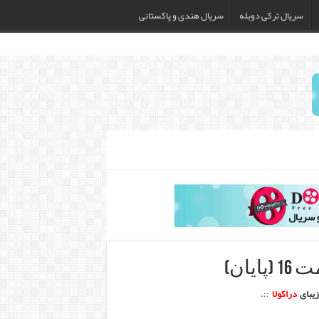
سریال ترکی دوبله
سریال هندی و پاکستانی
یان)
 زیبای
دراکولا
::.