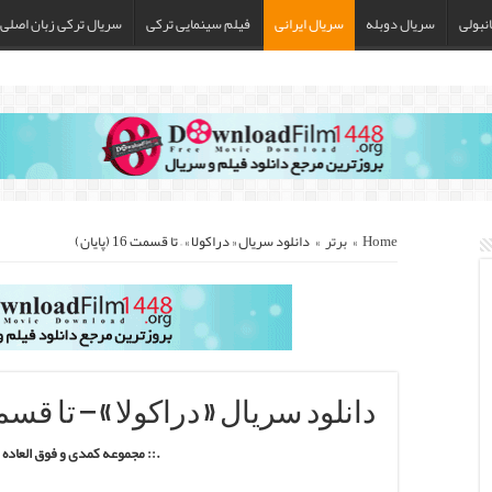
نبولی
سریال دوبله
سریال ایرانی
فیلم سینمایی ترکی
سریال ترکی زبان اصلی
Home
»
برتر
»
دانلود سریال « دراکولا » – تا قسمت 16 (پایان)
دانلود سریال « دراکولا » – تا قسمت 16 (پا
.:: مجموعه کمدی و فوق العاده