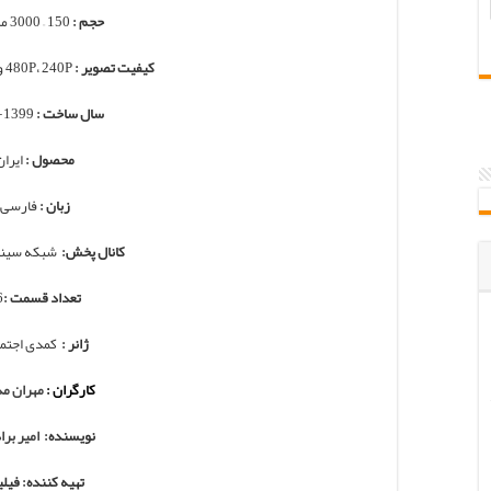
حجم :
150 – 3000 مگابایت
کیفیت تصویر :
480P، 240P و 720p و 1080p
سال ساخت :
1399-1400
محصول :
ایران
زبان :
فارسی
کانال پخش:
شبکه سینم
تعداد قسمت :
6
ژانر :
کمدی اجتما
کارگران :
مهران م
نویسنده:
امیر برا
تهیه کننده: فیلی