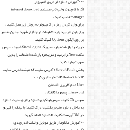
***آموزش دانلود از طریق کامپیوتر:
اگر با کامپیوتر و لپ تاپ هستید internet donwload
manager نصب کنید .
برای وارد کردن رمز در کامپیوتر به روش زیر عمل کنید :
برای این کار باید وارد تنظیمات نرم افزار شوید ، بدین منظور
بر روی آیکون Options کلیک کنید.
در پنجره باز شده وارد سربرگ Sites Logins شوید ، سپس
دکمه New را بزنید و در پنجره باز شده اطلاعات را بدین
صورت وارد کنید.
بخش Server\Patch : آدرس سایت که میشه ادرس سایت
VIP ما که شما اکانت خریداری کردید
User : نام کاربری اکانتتان
Password : پسورد اکانتتان
سپس Ok کنید. سپس لینکهای دانلود را از وبسایت دانلود
به داخل دانلود منیجر بکشید(درگ کنید) یا لینک را کپی و
در IDM پیست کنید. تا دانلود انجام گیرید.
**آموزش دانلود از طریق موبایل و تبلت اندرویدی: