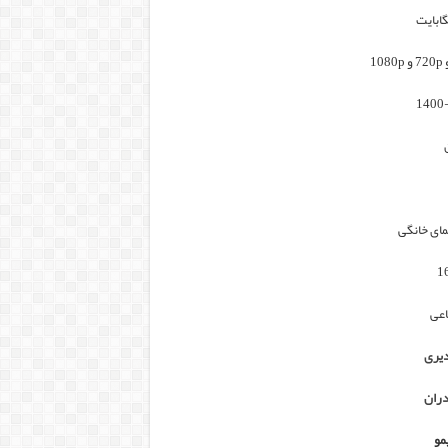
ای خانگی
1
عی
دیری
دران
مو