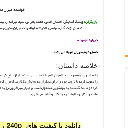
خواننده:
مهران مد
بازیگران:
ویشکا آسایش
،
احسان امانی
،
محمد بحرانی
،
سیما تیرانداز
،
بهن
شعبان نژاد
،
گلاره عباسی
،
اندیشه فولادوند
،
مهران مدیری
،
م
درباره مجموعه :
فصل دوم سریال هیولا می باشد
خلاصه داستان:
ژاله کبیری، همسر جدید کامران کامروا که
را دعوت کرده تا ثروت خود را برای دیگران به نمایش بگذارد. کامران ک
کرده و مانند گذشته به پولشویی مشغول است و مهیار مهرافزون رو به 
ما با دوستان و خانواده جدید کامروا آشنا می شویم.
دانلود با کیفیت های 720P، 480P ، 240p و 1080P