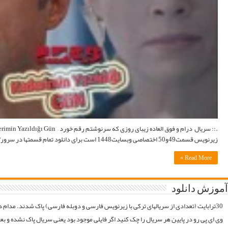
.:: سریال درام و فوق العاده زیبای روزی که سرنوشتم رقم خورد – Kaderimin Yazıldığı Gün ::. .:: دانلود سریالKaderimin Yazıldığı Gün با زبان اصلی و زیرنویس فارسی با لینک های مستقیم ::.
موقع فایلارو گیر آوردیم دوباره آپلود میکنیم. قبل از خرید کردن اول فولدر سریال در سرور