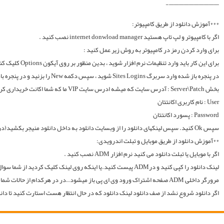
لینک دانلود را کپی کنید و درADM پیست کنید.یا اینکه روی لینک کلیک کردید از شما سوال میکند با چه اپی دانلود شود و شما ADM را انتخاب میکنید.. سپس خود اپ از شما یوزر و پسوورد را سوال میکند یا در