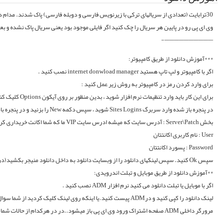
موقع فایلارو گیر آوردیم دوباره آپلود میکنیم. قبل از خرید کردن اول فولدر سریال در سرور
لینک دانلود را کپی کنید و درADM پیست کنید.یا اینکه روی لینک کلیک کردید از شما سوال میکند با چه اپی دانلود شود و شما ADM را انتخاب میکنید.. سپس خود اپ از شما یوزر و پسوورد را سوال میکند یا در