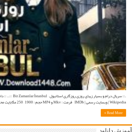
.:: سریال درام و بسیار زیبای روزی روزگاری استانبول – Bir Zamanlar İstanbul ::.. :: دانلود سریال ترکی Bir Zamanlar İstanbul با زبان اصلی و لینک مستقیم با زیرنویس فارسی ::. اطلاعات کامل :