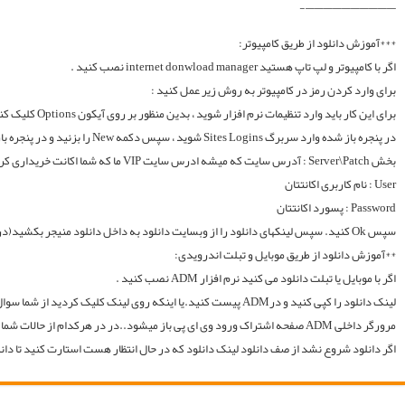
لینک دانلود را کپی کنید و درADM پیست کنید.یا اینکه روی لینک کلیک کردید از شما سوال میکند با چه اپی دانلود شود و شما ADM را انتخاب میکنید.. سپس خود اپ از شما یوزر و پسوورد را سوال میکند یا در