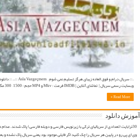
.:: سریال درام و فوق العاده زیبای هرگز تسلیم نمی شوم – Asla Vazgeçmem ::.. :: دانلود سریال ترکی Asla Vazgeçmem به زبان اصلی با زیرنویس فارسی و لینک مستقیم ::. اطلاعات کامل : Wikipedia |
موقع فایلارو گیر آوردیم دوباره آپلود میکنیم. قبل از خرید کردن اول فولدر سریال در سرور