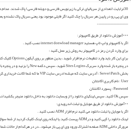
موقع فایلارو گیر آوردیم دوباره آپلود میکنیم. قبل از خرید کردن اول فولدر سریال در سرور
لینک دانلود را کپی کنید و درADM پیست کنید.یا اینکه روی لینک کلیک کردید از شما سوال میکند با چه اپی دانلود شود و شما ADM را انتخاب میکنید.. سپس خود اپ از شما یوزر و پسوورد را سوال میکند یا در