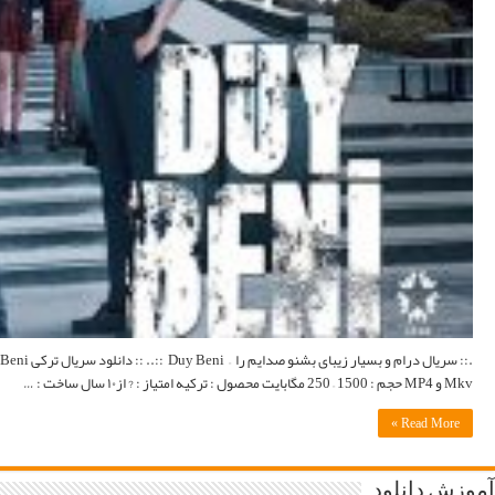
.:: سریال درام و بسیار زیبای بشنو صدایم را – Duy Beni ::.. :: دانلود سریال ترکی Duy Beni با زبان اصلی و لینک مستقیم با زیرنویس فارسی ::. اطلاعات کامل : Wikipedia | وبسایت رسمی | IMDb فرمت :