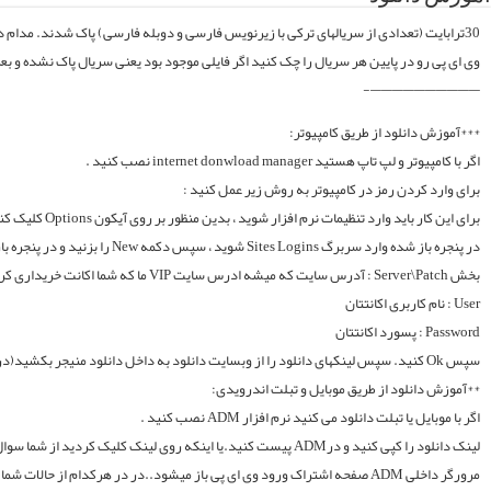
موقع فایلارو گیر آوردیم دوباره آپلود میکنیم. قبل از خرید کردن اول فولدر سریال در سرور
لینک دانلود را کپی کنید و درADM پیست کنید.یا اینکه روی لینک کلیک کردید از شما سوال میکند با چه اپی دانلود شود و شما ADM را انتخاب میکنید.. سپس خود اپ از شما یوزر و پسوورد را سوال میکند یا در