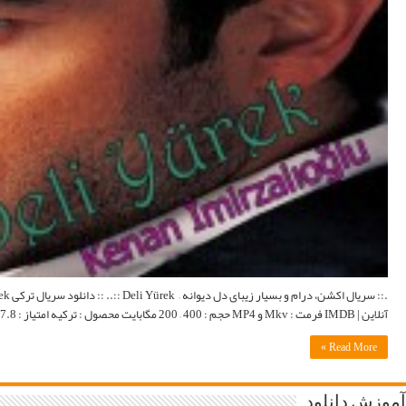
.:: سریال اکشن، درام و بسیار زیبای دل دیوانه – Deli Yürek ::.. :: دانلود سریال ترکی Deli Yürek به زبان اصلی با زیرنویس فارسی و لینک مستقیم ::. اطلاعات کامل : Wikipedia | وبسایت رسمی | تماشای