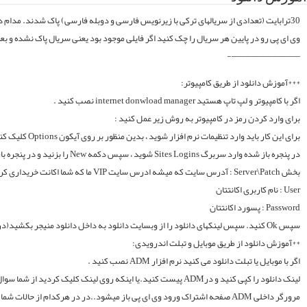
موقع فایلارو گیر آوردیم دوباره آپلود میکنیم. قبل از خرید کردن اول فولدر سریال در سرور
لینک دانلود را کپی کنید و درADM پیست کنید.یا اینکه روی لینک کلیک کردید از شما سوال میکند با چه اپی دانلود شود و شما ADM را انتخاب میکنید.. سپس خود اپ از شما یوزر و پسوورد را سوال میکند یا در