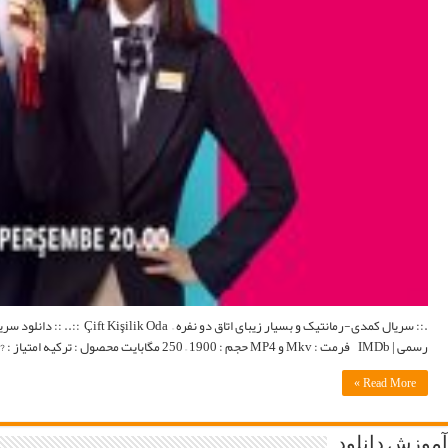
.:: سریال کمدی-رمانتیک و بسیار زیبای اتاق دو نفره – Çift Kişilik Oda ::.. :: دانلود سریال ترکی Çift Kişilik Oda با زبان اصلی و لینک مستقیم با زیرنویس فارسی ::. اطلاعات کامل : Wikipedia | وبسایت