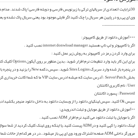
موقع فایلارو گیر آوردیم دوباره آپلود میکنیم. قبل از خرید کردن اول فولدر سریال در سرور
لینک دانلود را کپی کنید و درADM پیست کنید.یا اینکه روی لینک کلیک کردید از شما سوال میکند با چه اپی دانلود شود و شما ADM را انتخاب میکنید.. سپس خود اپ از شما یوزر و پسوورد را سوال میکند یا در