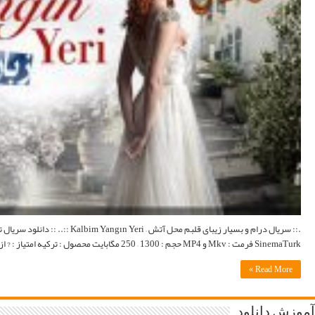
.:: سریال درام و بسیار زیبای قلبم محل آتش – Kalbim Yangın Yeri ::.. :: دانلود سریال ترکی Kalbim Yangın Yeri با زبان اصلی و لینک مستقیم ::. اطلاعات کامل : Wikipedia | وبسایت رسمی | تماشای آنلاین |