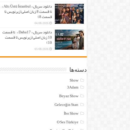
دانلود سریال « Altı Üstü İstanbul » –
تا قسمت 8 زبان اصلی(زیرنویس تا
قسمت 8)
04/08/2026
دانلود سریال « Daha17 » – تا قسمت
10 زبان اصلی(زیرنویس تا قسمت
10)
03/08/2026
دسته‌ها
Show
3Adam
Beyaz Show
Geleceğin Starı
İbo Show
O Ses Türkiye