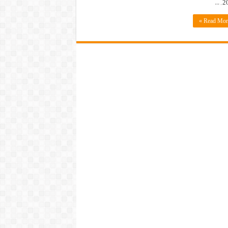
202
Read More 