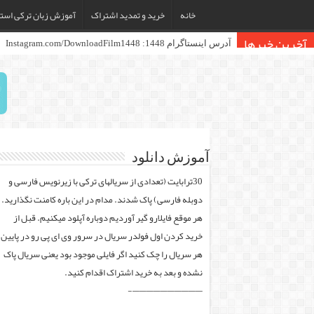
خانه
خرید و تمدید اشتراک
آموزش زبان ترکی استا
آخرین خبرها
آدرس اینستاگرام 1448: Instagram.com/DownloadFilm1448
آموزش دانلود
30ترابایت (تعدادی از سریالهای ترکی با زیرنویس فارسی و
دوبله فارسی) پاک شدند. مدام در این باره کامنت نگذارید.
هر موقع فایلارو گیر آوردیم دوباره آپلود میکنیم. قبل از
خرید کردن اول فولدر سریال در سرور وی ای پی رو در پایین
هر سریال را چک کنید اگر فایلی موجود بود یعنی سریال پاک
نشده و بعد به خرید اشتراک اقدام کنید.
——————————-