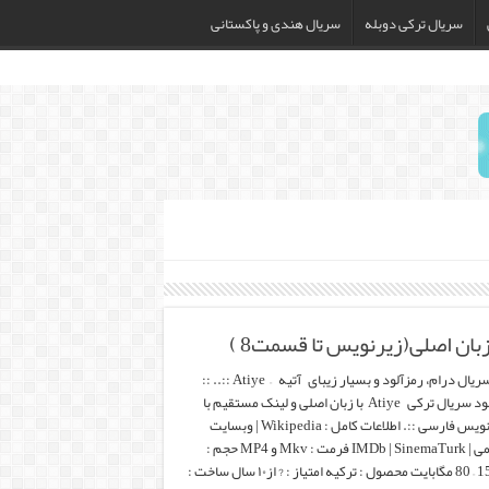
سریال ترکی دوبله
سریال هندی و پاکستانی
.:: سریال درام، رمزآلود و بسیار زیبای آتیه – Atiye ::.. ::
دانلود سریال ترکی Atiye با زبان اصلی و لینک مستقیم با
زیرنویس فارسی ::. اطلاعات کامل : Wikipedia | وبسایت
رسمی | IMDb | SinemaTurk فرمت : Mkv و MP4 حجم :
1500 – 80 مگابایت محصول : ترکیه امتیاز : ? از۱۰ سال ساخت :