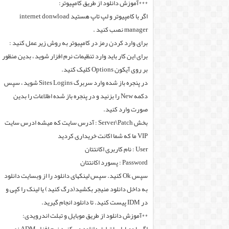
***آموزش دانلود از طریق کامپیوتر:
اگر با کامپیوتر و لپ تاپ هستید internet donwload
manager نصب کنید .
برای وارد کردن رمز در کامپیوتر به روش زیر عمل کنید :
برای این کار باید وارد تنظیمات نرم افزار شوید ، بدین منظور
بر روی آیکون Options کلیک کنید.
در پنجره باز شده وارد سربرگ Sites Logins شوید ، سپس
دکمه New را بزنید و در پنجره باز شده اطلاعات را بدین
صورت وارد کنید.
بخش Server\Patch : آدرس سایت که میشه ادرس سایت
VIP ما که شما اکانت خریداری کردید
User : نام کاربری اکانتتان
Password : پسورد اکانتتان
سپس Ok کنید. سپس لینکهای دانلود را از وبسایت دانلود
به داخل دانلود منیجر بکشید(درگ کنید) یا لینک را کپی و
در IDM پیست کنید. تا دانلود انجام گیرید.
**آموزش دانلود از طریق موبایل و تبلت اندرویدی: