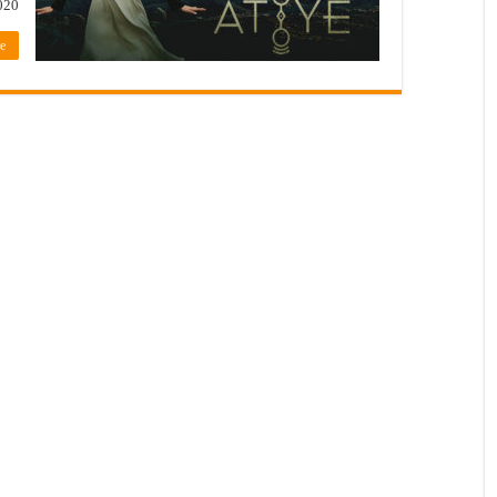
0 , …
»