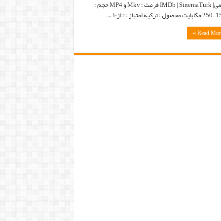
رسمی| IMDb | SinemaTurk فرمت : Mkv و MP4 حجم :
یه امتیاز : ? از۱۰ …
Read More 