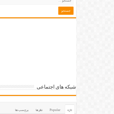
شبکه های اجتماعی
تازه
Popular
نظرها
برچسب ها
دانلود سریال « Muhtemel Aşk » – تا
قسمت 8 زبان اصلی(زیرنویس تا
قسمت 8)
07/08/2026
دانلود سریال « Doğanın Kanunu » –
تا قسمت 9 زبان اصلی(زیرنویس تا
قسمت 9)
06/08/2026