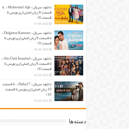
دانلود سریال « Altı Üstü İstanbul » –
تا قسمت 8 زبان اصلی(زیرنویس تا
قسمت 8)
04/08/2026
دانلود سریال « Daha17 » – تا قسمت
10 زبان اصلی(زیرنویس تا قسمت
10)
03/08/2026
دسته‌ها
Show
3Adam
Beyaz Show
Geleceğin Starı
İbo Show
O Ses Türkiye