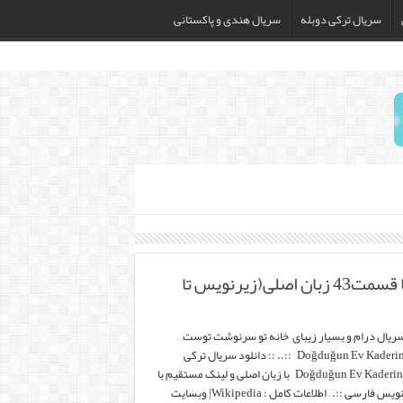
سریال ترکی دوبله
سریال هندی و پاکستانی
دانلود سریال « Doğduğun Ev Kaderindir » – تا قسمت43 زبان اصلی(زیرنویس تا
سریال درام و بسیار زیبای خانه تو سرنوشت توست –
Doğduğun Ev Kaderindir ::.. :: دانلود سریال ترکی
Doğduğun Ev Kaderindir با زبان اصلی و لینک مستقیم با
زیرنویس فارسی ::. – اطلاعات کامل : Wikipedia| وبسایت