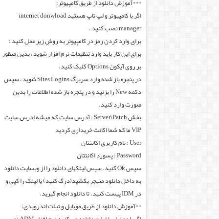
***آموزش دانلود از طریق کامپیوتر:
اگر با کامپیوتر و لپ تاپ هستید internet donwload
manager نصب کنید .
برای وارد کردن رمز در کامپیوتر به روش زیر عمل کنید :
برای این کار باید وارد تنظیمات نرم افزار شوید ، بدین منظور
بر روی آیکون Options کلیک کنید.
در پنجره باز شده وارد سربرگ Sites Logins شوید ، سپس
دکمه New را بزنید و در پنجره باز شده اطلاعات را بدین
صورت وارد کنید.
بخش Server\Patch : آدرس سایت که میشه ادرس سایت
VIP ما که شما اکانت خریداری کردید
User : نام کاربری اکانتتان
Password : پسورد اکانتتان
سپس Ok کنید. سپس لینکهای دانلود را از وبسایت دانلود
به داخل دانلود منیجر بکشید(درگ کنید) یا لینک را کپی و
در IDM پیست کنید. تا دانلود انجام گیرید.
**آموزش دانلود از طریق موبایل و تبلت اندرویدی: