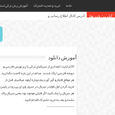
خانه
خرید و تمدید اشتراک
آموزش زبان ترکی استا
آخرین خبرها
آدرس کانال اطلاع رسانی وبسایت: Telegram.me/Mohafez_1448
آموزش دانلود
30ترابایت (تعدادی از سریالهای ترکی با زیرنویس فارسی و
دوبله فارسی) پاک شدند. مدام در این باره کامنت نگذارید.
هر موقع فایلارو گیر آوردیم دوباره آپلود میکنیم. قبل از
خرید کردن اول فولدر سریال در سرور وی ای پی رو در پایین
هر سریال را چک کنید اگر فایلی موجود بود یعنی سریال پاک
نشده و بعد به خرید اشتراک اقدام کنید.
——————————-