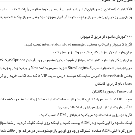
موقع فایلارو گیر آوردیم دوباره آپلود میکنیم. قبل از خرید کردن اول فولدر سریال در سرور
لینک دانلود را کپی کنید و درADM پیست کنید.یا اینکه روی لینک کلیک کردید از شما سوال میکند با چه اپی دانلود شود و شما ADM را انتخاب میکنید.. سپس خود اپ از شما یوزر و پسوورد را سوال میکند یا در