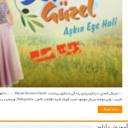
.:: سریال کمدی-درام و زیبای زندگی با عشق زیباست – Hayat Sevince Güzel ::.. :: دانلود سریال ترکی Hayat Sevince Güzel با زبان اصلی و لینک مستقیم ::. سریال پاک شده.بخاطر زبان اصلی سریال اشتراک