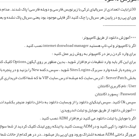
موقع فایلارو گیر آوردیم دوباره آپلود میکنیم. قبل از خرید کردن اول فولدر سریال در سرور
لینک دانلود را کپی کنید و درADM پیست کنید.یا اینکه روی لینک کلیک کردید از شما سوال میکند با چه اپی دانلود شود و شما ADM را انتخاب میکنید.. سپس خود اپ از شما یوزر و پسوورد را سوال میکند یا در