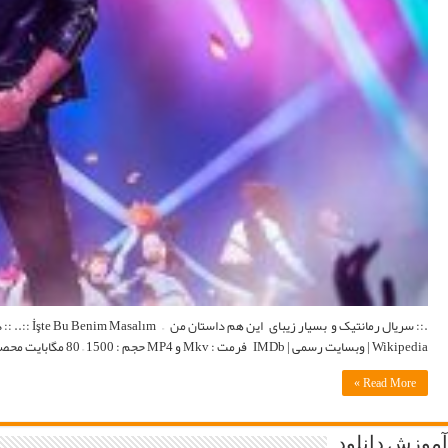
.:: سریال رمانتیک و بسیار زیبای این هم داستان من – İşte Bu Benim Masalım ::.. :: دانلود سریال ترکی İşte Bu Benim Masalım با زبان اصلی و لینک مستقیم با زیرنویس فارسی ::. اطلاعات کامل :