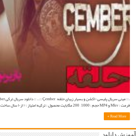
.:: مینی سریال پلیسی-اکشن و بسیار زیبای حلقه – Çember ::.. :: دانلود سریال ترکی Çember با زبان اصلی و لینک مستقیم با زیرنویس فارسی ::. اطلاعات کامل : Wikipedia | وبسایت رسمی | SinemaTurk