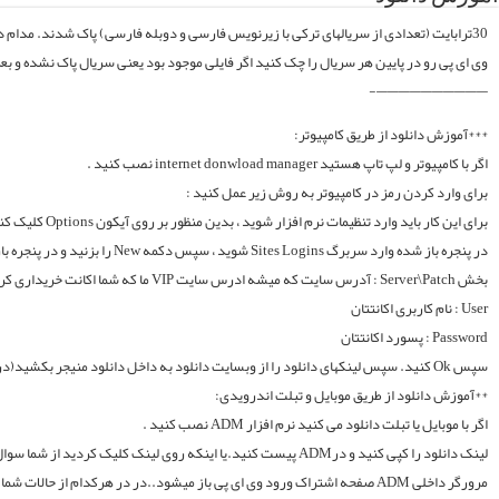
موقع فایلارو گیر آوردیم دوباره آپلود میکنیم. قبل از خرید کردن اول فولدر سریال در سرور
لینک دانلود را کپی کنید و درADM پیست کنید.یا اینکه روی لینک کلیک کردید از شما سوال میکند با چه اپی دانلود شود و شما ADM را انتخاب میکنید.. سپس خود اپ از شما یوزر و پسوورد را سوال میکند یا در