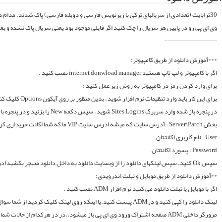
موقع فایلارو گیر آوردیم دوباره آپلود میکنیم. قبل از خرید کردن اول فولدر سریال در سرور
لینک دانلود را کپی کنید و درADM پیست کنید.یا اینکه روی لینک کلیک کردید از شما سوال میکند با چه اپی دانلود شود و شما ADM را انتخاب میکنید.. سپس خود اپ از شما یوزر و پسوورد را سوال میکند یا در