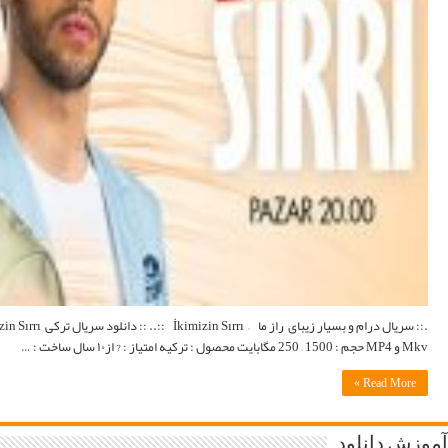
.:: سریال درام و بسیار زیبای راز ما – İkimizin Sırrı ::.. :: دانلود سریال ترکی İkimizin Sırrı با زبان اصلی و لینک مستقیم با زیرنویس فارسی ::. اطلاعات کامل : Wikipedia | وبسایت رسمی | IMDb فرمت :