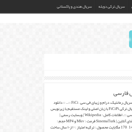
سریال ترکی دوبله
سریال هندی و پاکستانی
.:: سریال رمانتیک، درام و زیبای فی سی – FiCi ::.. :: دانلود
سریال ترکی FiCiPi با زبان اصلی و لینک مستقیم با زیرنویس
فارسی ::. اطلاعات کامل : Wikipedia | وبسایت رسمی |
تماشای آنلاین | SinemaTurk فرمت : Mkv و MP4 حجم :
1400 – 170 مگابایت محصول : ترکیه امتیاز : ? از۱۰ سال ساخت