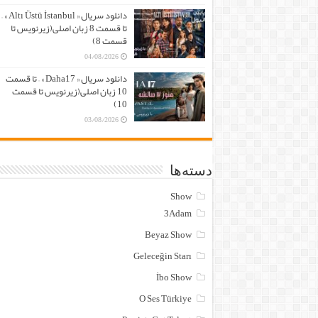
دانلود سریال « Altı Üstü İstanbul » –
تا قسمت 8 زبان اصلی(زیرنویس تا
قسمت 8)
04/08/2026
دانلود سریال « Daha17 » – تا قسمت
10 زبان اصلی(زیرنویس تا قسمت
10)
03/08/2026
دسته‌ها
Show
3Adam
Beyaz Show
Geleceğin Starı
İbo Show
O Ses Türkiye