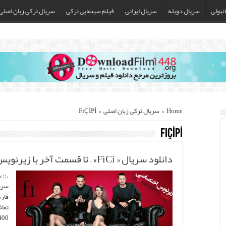
نبولی
سریال دوبله
سریال ایرانی
فیلم سینمایی ترکی
سریال ترکی زبان اصلی
Home
»
سریال ترکی زبان اصلی
»
FiÇİPİ
FiÇİPİ
دانلود سریال « FiCi» – تا قسمت آخر با زیرنویس فارسی