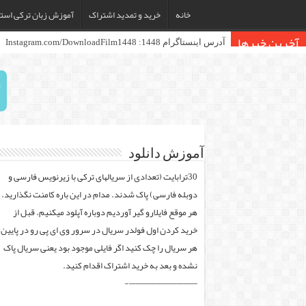
خانه
خرید و تمدید اشتراک
آموزش زبان ترکی استا
آخرین خبرها
آدرس اینستاگرام 1448: Instagram.com/DownloadFilm1448
آموزش دانلود
30ترابایت (تعدادی از سریالهای ترکی با زیرنویس فارسی و
دوبله فارسی) پاک شدند. مدام در این باره کامنت نگذارید.
هر موقع فایلارو گیر آوردیم دوباره آپلود میکنیم. قبل از
خرید کردن اول فولدر سریال در سرور وی ای پی رو در پایین
هر سریال را چک کنید اگر فایلی موجود بود یعنی سریال پاک
نشده و بعد به خرید اشتراک اقدام کنید.
——————————-