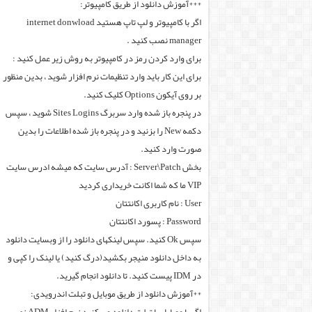
***آموزش دانلود از طریق کامپیوتر:
اگر با کامپیوتر و لپ تاپ هستید internet donwload
manager نصب کنید .
برای وارد کردن رمز در کامپیوتر به روش زیر عمل کنید :
برای این کار باید وارد تنظیمات نرم افزار شوید ، بدین منظور
بر روی آیکون Options کلیک کنید.
در پنجره باز شده وارد سربرگ Sites Logins شوید ، سپس
دکمه New را بزنید و در پنجره باز شده اطلاعات را بدین
صورت وارد کنید.
بخش Server\Patch : آدرس سایت که میشه ادرس سایت
VIP ما که شما اکانت خریداری کردید
User : نام کاربری اکانتتان
Password : پسورد اکانتتان
سپس Ok کنید. سپس لینکهای دانلود را از وبسایت دانلود
به داخل دانلود منیجر بکشید(درگ کنید) یا لینک را کپی و
در IDM پیست کنید. تا دانلود انجام گیرید.
**آموزش دانلود از طریق موبایل و تبلت اندرویدی: