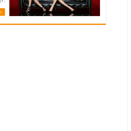
: 2017 …
»