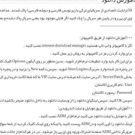
موقع فایلارو گیر آوردیم دوباره آپلود میکنیم. قبل از خرید کردن اول فولدر سریال در سرور
لینک دانلود را کپی کنید و درADM پیست کنید.یا اینکه روی لینک کلیک کردید از شما سوال میکند با چه اپی دانلود شود و شما ADM را انتخاب میکنید.. سپس خود اپ از شما یوزر و پسوورد را سوال میکند یا در