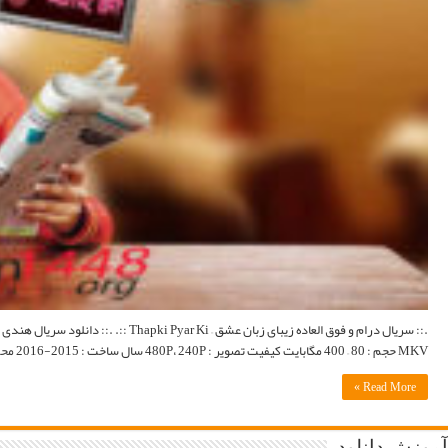
.:: سریال درام و فوق العاده زیبای زبان عشق – Thapki Pyar Ki ::. .:: دانلود سریال هندی زبان عشق با دوبله فارسی و لینک مستقیم ::. اطلاعات کامل : وبسایت رسمی | Wikipedia | تماشای آنلاین فرمت : MP4,