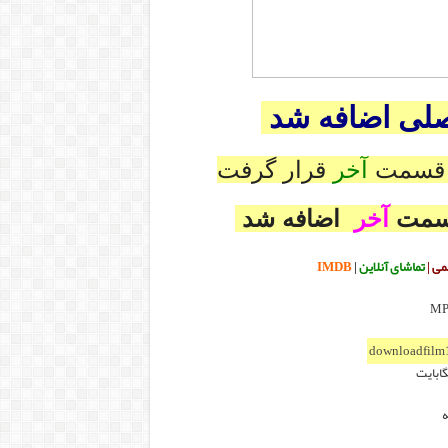
صلی اضافه شد
 قسمت
آخر
قرار گرفت
قسمت
آخر
اضافه شد
می
|
تماشای آنلاین
|
IMDB
downloadfilm
ه