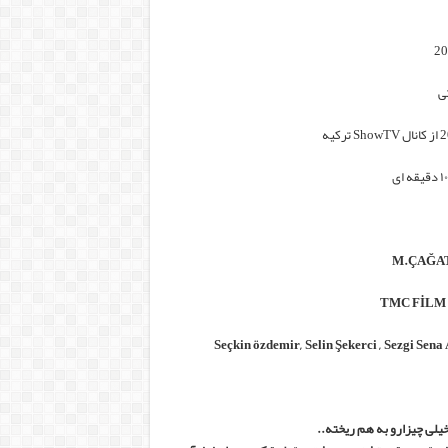
ی
لی چیزارو به هم ریخته..