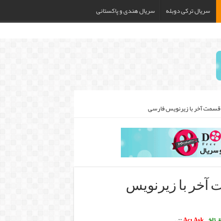
سریال ترکی دوبله
سریال هندی و پاکستانی
Acı » – تا قسمت آخر با زیرنویس
 تلخ
–
Acı Aşk
::.
.