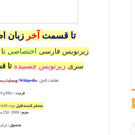
تا قسمت
آخر
زبان ا
زیرنویس فارسی
اختصاصی
تا
سری
زیرنویس چسبیده
تا 
اطلاعات کامل :
Wikipedia
|
وبسایت رس
فرمت :
Mkv و MP4
منتشر کننده فایل :
1448.org
حجم :
2000 – 250 مگابایت
محصول :
ترکی