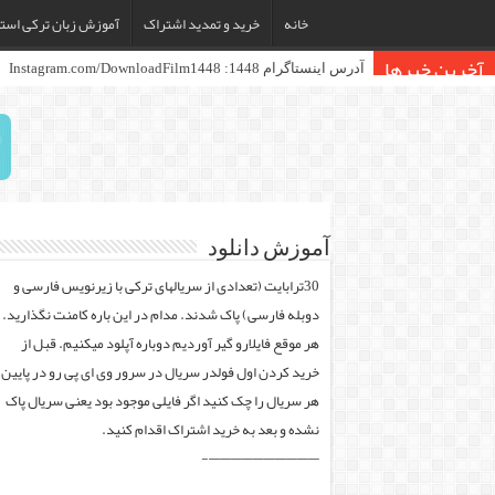
خانه
خرید و تمدید اشتراک
آموزش زبان ترکی استا
آخرین خبرها
آدرس اینستاگرام 1448: Instagram.com/DownloadFilm1448
آموزش دانلود
30ترابایت (تعدادی از سریالهای ترکی با زیرنویس فارسی و
دوبله فارسی) پاک شدند. مدام در این باره کامنت نگذارید.
هر موقع فایلارو گیر آوردیم دوباره آپلود میکنیم. قبل از
خرید کردن اول فولدر سریال در سرور وی ای پی رو در پایین
هر سریال را چک کنید اگر فایلی موجود بود یعنی سریال پاک
نشده و بعد به خرید اشتراک اقدام کنید.
——————————-