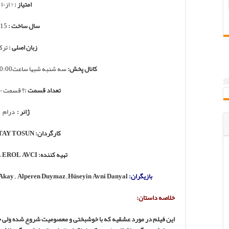
امتیاز :
? از۱۰
سال ساخت :
2015
زبان اصلی :
ترک
کانال پخش:
سه شنبه شبها ساعت20:00 از کانال ShowTV ترکیه
تعداد قسمت :
؟ قسمت ۱۰۰ دقیقه ای
ژانر :
درام
کارگردان: M.ÇAĞATAY TOSUN
تهیه کننده: TMC FİLM – EROL AVCI
بازیگران:
Seçkin özdemir, Selin Şekerci , Sezgi Sena Akay , Alperen Duymaz , Hüseyin Avni Danyal
خلاصه داستان:
این فیلم در مورد عشقیه که با خوشبختی و معصومیت شروع شده ولی خی