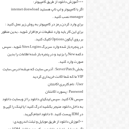
***آموزش دانلود از طریق کامپیوتر:
اگر با کامپیوتر و لپ تاپ هستید internet donwload
manager نصب کنید .
برای وارد کردن رمز در کامپیوتر به روش زیر عمل کنید :
برای این کار باید وارد تنظیمات نرم افزار شوید ، بدین منظور
بر روی آیکون Options کلیک کنید.
در پنجره باز شده وارد سربرگ Sites Logins شوید ، سپس
دکمه New را بزنید و در پنجره باز شده اطلاعات را بدین
صورت وارد کنید.
بخش Server\Patch : آدرس سایت که میشه ادرس سایت
VIP ما که شما اکانت خریداری کردید
User : نام کاربری اکانتتان
Password : پسورد اکانتتان
سپس Ok کنید. سپس لینکهای دانلود را از وبسایت دانلود
به داخل دانلود منیجر بکشید(درگ کنید) یا لینک را کپی و
در IDM پیست کنید. تا دانلود انجام گیرید.
**آموزش دانلود از طریق موبایل و تبلت اندرویدی: