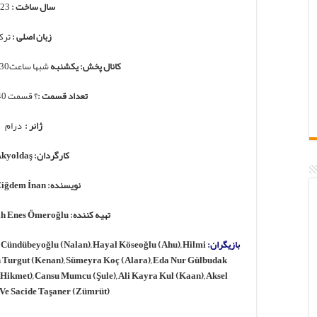
سال ساخت :
2023
زبان اصلی :
ترک
کانال پخش: یکشنبه
شبها ساعت21:30 از کانال atv ترکیه
تعداد قسمت :
؟ قسمت 140 دقیقه ای
ژانر :
درام
کارگردان: Cem Akyoldaş
نویسنده: Rahşan Çiğdem İnan
تهیه کننده: ARC FİLM | Fatih Enes Ömeroğlu
بازیگران:
u Cündübeyoğlu (Nalan), Hayal Köseoğlu (Ahu), Hilmi
n Turgut (Kenan), Sümeyra Koç (Alara), Eda Nur Gülbudak
(Hikmet), Cansu Mumcu (Şule), Ali Kayra Kul (Kaan), Aksel
 Ve Sacide Taşaner (Zümrüt)