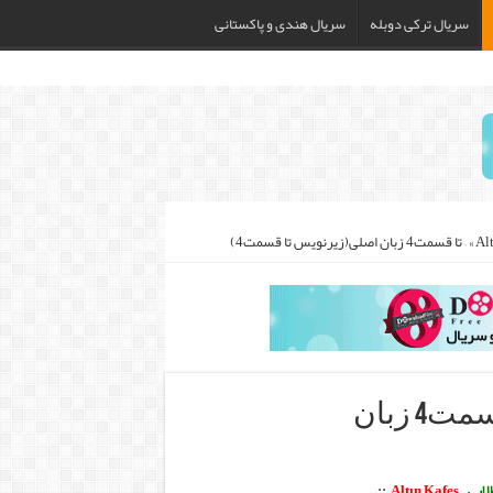
سریال ترکی دوبله
سریال هندی و پاکستانی
دانلود سریال « Altın Kafes » – تا قسمت4 زبان
ایی
–
Altın Kafes
::.
.