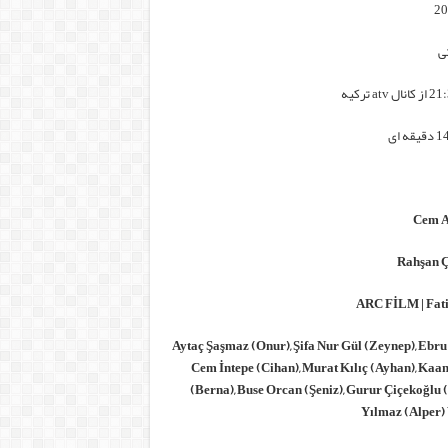
ی
Aytaç Şaşmaz (Onur), Şifa Nur Gül (Zeynep), Ebr
Cem İntepe (Cihan), Murat Kılıç (Ayhan), Kaa
(Berna), Buse Orcan (Şeniz), Gurur Çiçekoğlu 
Yılmaz (Alper)