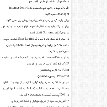
***آموزش دانلود از طریق کامپیوتر:
اگر با کامپیوتر و لپ تاپ هستید internet donwload
manager نصب کنید .
برای وارد کردن رمز در کامپیوتر به روش زیر عمل کنید :
برای این کار باید وارد تنظیمات نرم افزار شوید ، بدین منظور
بر روی آیکون Options کلیک کنید.
در پنجره باز شده وارد سربرگ Sites Logins شوید ، سپس
دکمه New را بزنید و در پنجره باز شده اطلاعات را بدین
صورت وارد کنید.
بخش Server\Patch : آدرس سایت که میشه ادرس سایت
VIP ما که شما اکانت خریداری کردید
User : نام کاربری اکانتتان
Password : پسورد اکانتتان
سپس Ok کنید. سپس لینکهای دانلود را از وبسایت دانلود
به داخل دانلود منیجر بکشید(درگ کنید) یا لینک را کپی و
در IDM پیست کنید. تا دانلود انجام گیرید.
**آموزش دانلود از طریق موبایل و تبلت اندرویدی: