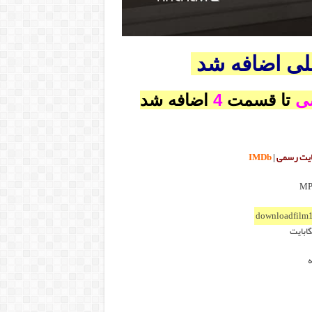
لی اضافه شد
ی
تا قسمت
4
اضافه شد
یت رسمی
|
Db
IM
downloadfilm1
ه