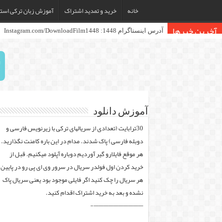
خانه
خرید و تمدید اشتراک
آموزش زبان ترکی استا
آخرین خبرها
آدرس اینستاگرام 1448: Instagram.com/DownloadFilm1448
آموزش دانلود
30ترابایت (تعدادی از سریالهای ترکی با زیرنویس فارسی و
دوبله فارسی) پاک شدند. مدام در این باره کامنت نگذارید.
هر موقع فایلارو گیر آوردیم دوباره آپلود میکنیم. قبل از
خرید کردن اول فولدر سریال در سرور وی ای پی رو در پایین
هر سریال را چک کنید اگر فایلی موجود بود یعنی سریال پاک
نشده و بعد به خرید اشتراک اقدام کنید.
——————————-