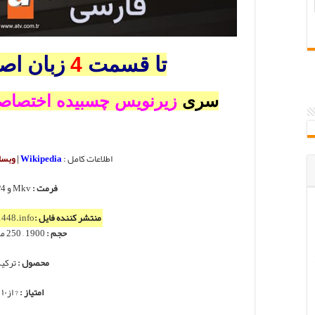
تا قسمت
4
زبان اص
سری
زیرنویس چسبیده اختصاص
اطلاعات کامل :
Wikipedia
|
وبسا
فرمت :
Mkv و MP4
منتشر کننده فایل :
448.info
حجم :
1900 – 250 مگابایت
محصول :
ترکی
امتیاز :
? از۱۰