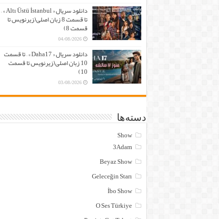
دانلود سریال « Altı Üstü İstanbul » –
تا قسمت 8 زبان اصلی(زیرنویس تا
قسمت 8)
04/08/2026
دانلود سریال « Daha17 » – تا قسمت
10 زبان اصلی(زیرنویس تا قسمت
10)
03/08/2026
دسته‌ها
Show
3Adam
Beyaz Show
Geleceğin Starı
İbo Show
O Ses Türkiye