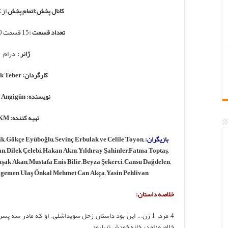
کانال پخش:اتمام پخش
از کان
تعداد قسمت :
15 قسمت 130 دقیقه ای
ژانر :
درام
کارگردان: Faruk Teber
نویسنده: Başak Angigün
تهیه کننده: BKM
بازیگران:
, Gökçe Eyüboğlu, Sevinç Erbulak ve Celile Toyon,
, Dilek Çelebi, Hakan Akın, Yıldıray Şahinler,Fatma Toptaş,
şak Akan, Mustafa Enis Bilir, Beyza Şekerci, Cansu Dağdelen,
Egemen Ulaş Önkal Mehmet Can Akça, Yasin Pehlivan.
خلاصه داستان:
4 مرد، 1 زن… این بود داستان زحل سویداشلی. او که مادر سه
خلاصه؛ او در خانه خودش تنها بود.