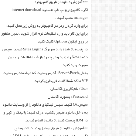
***آموزش دانلود از طریق کامپیوتر:
اگر با کامپیوتر و لپ تاپ هستید internet donwload
manager نصب کنید .
برای وارد کردن رمز در کامپیوتر به روش زیر عمل کنید :
برای این کار باید وارد تنظیمات نرم افزار شوید ، بدین منظور
بر روی آیکون Options کلیک کنید.
در پنجره باز شده وارد سربرگ Sites Logins شوید ، سپس
دکمه New را بزنید و در پنجره باز شده اطلاعات را بدین
صورت وارد کنید.
بخش Server\Patch : آدرس سایت که میشه ادرس سایت
VIP ما که شما اکانت خریداری کردید
User : نام کاربری اکانتتان
Password : پسورد اکانتتان
سپس Ok کنید. سپس لینکهای دانلود را از وبسایت دانلود
به داخل دانلود منیجر بکشید(درگ کنید) یا لینک را کپی و
در IDM پیست کنید. تا دانلود انجام گیرید.
**آموزش دانلود از طریق موبایل و تبلت اندرویدی: