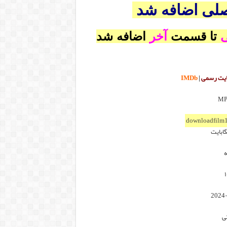
صلی اضافه شد
ی
تا قسمت
آخر
اضافه شد
یت رسمی
|
IMDb
downloadfilm1
ه
ی