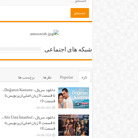
شبکه های اجتماعی
تازه
Popular
نظرها
برچسب ها
دانلود سریال « Doğanın Kanunu » –
تا قسمت 9 زبان اصلی(زیرنویس تا
قسمت 9)
06/08/2026
دانلود سریال « Altı Üstü İstanbul » –
تا قسمت 8 زبان اصلی(زیرنویس تا
قسمت 8)
04/08/2026