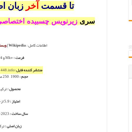
تا قسمت
آخر
زبان ا
سری
زیرنویس چسبیده اختصاص
اطلاعات کامل :
Wikipedia
|
وبسا
فرمت :
Mkv و MP4
منتشر کننده فایل :
448.info
حجم :
1900 – 250 مگابایت
محصول :
ترکی
امتیاز :
5.9 از۱۰
سال ساخت :
2023-2024
زبان اصلی :
ترک