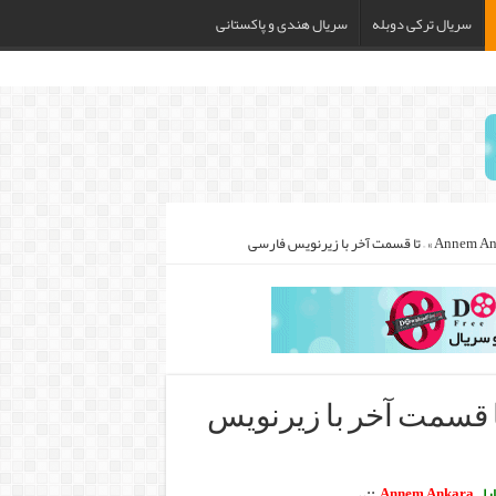
سریال ترکی دوبله
سریال هندی و پاکستانی
یال « Annem Ankara » – تا قسمت آخر با زیرنویس
را
–
Annem Ankara
::.
.