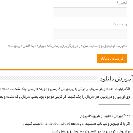
موقع فایلارو گیر آوردیم دوباره آپلود میکنیم. قبل از خرید کردن اول فولدر سریال در سرور