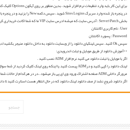
لینک دانلود را کپی کنید و درADM پیست کنید.یا اینکه روی لینک کلیک کردید از شما سوال میکند با چه اپی دانلود شود و شما ADM را انتخاب میکنید.. سپس خود اپ از شما یوزر و پسوورد را سوال میکند یا در