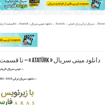
.
::.
Atatürk 1881
 مستقیم با زیرنویس فارسی ::.