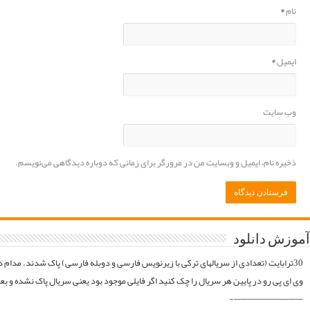
موقع فایلارو گیر آوردیم دوباره آپلود میکنیم. قبل از خرید کردن اول فولدر سریال در سرور