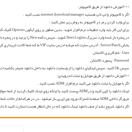
لینک دانلود را کپی کنید و درADM پیست کنید.یا اینکه روی لینک کلیک کردید از شما سوال میکند با چه اپی دانلود شود و شما ADM را انتخاب میکنید.. سپس خود اپ از شما یوزر و پسوورد را سوال میکند یا در