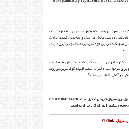
Ebru Şahin
,
Edip Tepeli
,
Selim Bayraktar
,
Deniz
 در سرزمین هایی که هنوز اسلام آن را نپذیرفته اند،
ارنگیان روسی، مغول ها، سغدی ها(تمدن قدیم ایران)،
ان میجنگند در بین خودشان نیز اختلاف و درگیری دارند.
دارد.
د دختر برادرش بالامیر یابگو را که به شورش متهم است،
د و برای درخواست دختر به سمت قبیله گوک غربی می‌رود.
دکی در آتش انتقام می سوزد!
اول این سریال تاریخی آککیز است.
Emir Khalilzadeh
ق سیاه و سفید را نیز کارگردانی کرده است.
ال سریال
|
VIPlink