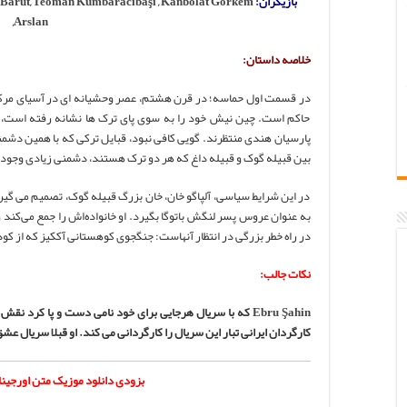
بازیگران:
Kanbolat Görkem
,
Teoman Kumbaracıbaşı
,
 Barut
,
Arslan
خلاصه داستان:
در قسمت اول حماسه؛ در قرن هشتم، عصر وحشیانه ای در آسیای مرکزی،
حاکم است. چین نیش خود را به سوی پای ترک ها نشانه رفته است، و
پارسیان هندی منتظرند. گویی کافی نبود، قبایل ترکی که با همین دشمن
بین قبیله گوک و قبیله داغ که هر دو ترک هستند، دشمنی زیادی وجود 
در این شرایط سیاسی، آلپاگو خان، خان بزرگ قبیله گوک، تصمیم می گیر
به عنوان عروس پسر لنگش باتوگا بگیرد. او خانواده‌اش را جمع می‌کن
در راه خطر بزرگی در انتظار آنهاست: جنگجوی کوهستانی آککیز که از کو
نکات جالب:
Ebru Şahin
که با سریال هرجایی برای خود نامی دست و پا کرد نقش 
کارگردان ایرانی تبار این سریال را کارگردانی می کند. او قبلا سریال عش
بزودی دانلود موزیک متن اورجین