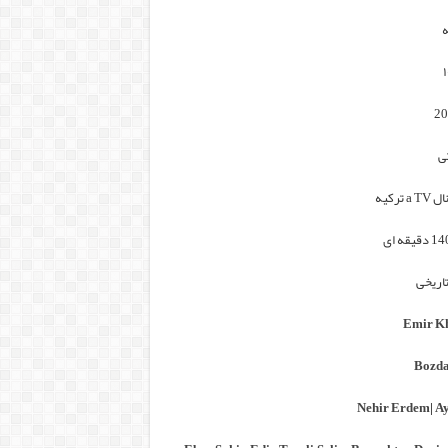
ه
ی
a  ترکیه
تاریخی
Emir Kh
Bozda
Nehir Erdem
|
Ay