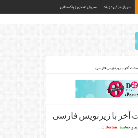
سریال ترکی دوبله
سریال هندی و پاکستانی
زیبای
حماسه
–
Destan
::.
.