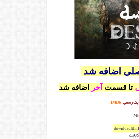
صلی اضافه شد
ی
تا قسمت
آخر
اضافه شد
یت رسمی
|
IMDb
downloadfilm1