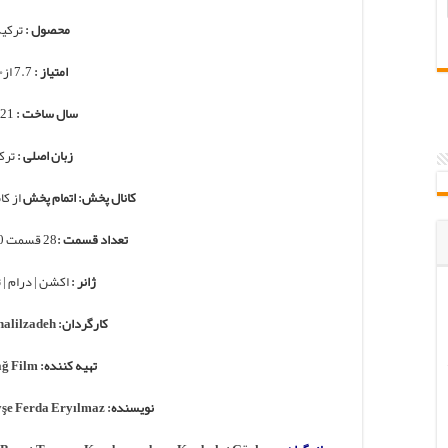
محصول :
ترکی
امتیاز :
7.7 از۱۰
سال ساخت :
2021
زبان اصلی :
ترک
کانال پخش: اتمام پخش
از کانال TV
تعداد قسمت :
28 قسمت 140 دقیقه ای
ژانر :
اکشن | درام | 
کارگردان:
alilzadeh
تهیه کننده:
ğ Film
نویسنده:
şe Ferda Eryılmaz