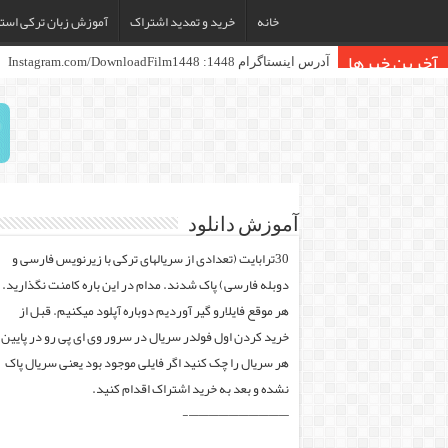
خانه
خرید و تمدید اشتراک
آموزش زبان ترکی استا
آخرین خبرها
آدرس اینستاگرام 1448: Instagram.com/DownloadFilm1448
آموزش دانلود
30ترابایت (تعدادی از سریالهای ترکی با زیرنویس فارسی و
دوبله فارسی) پاک شدند. مدام در این باره کامنت نگذارید.
هر موقع فایلارو گیر آوردیم دوباره آپلود میکنیم. قبل از
خرید کردن اول فولدر سریال در سرور وی ای پی رو در پایین
هر سریال را چک کنید اگر فایلی موجود بود یعنی سریال پاک
نشده و بعد به خرید اشتراک اقدام کنید.
——————————-