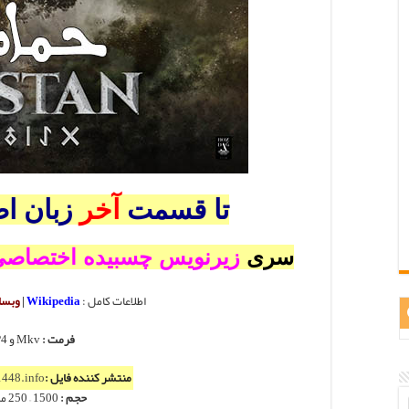
تا قسمت
آخر
زبان ا
سری
زیرنویس چسبیده اختصاص
اطلاعات کامل :
Wikipedia
|
وبسا
فرمت :
Mkv و MP4
منتشر کننده فایل :
448.info
حجم :
1500 – 250 مگابایت