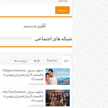
شبکه های اجتماعی
تازه
Popular
نظرها
برچسب ها
دانلود سریال « Doğanın Kanunu » –
تا قسمت 9 زبان اصلی(زیرنویس تا
قسمت 9)
06/08/2026
دانلود سریال « Altı Üstü İstanbul » –
تا قسمت 8 زبان اصلی(زیرنویس تا
قسمت 8)
04/08/2026