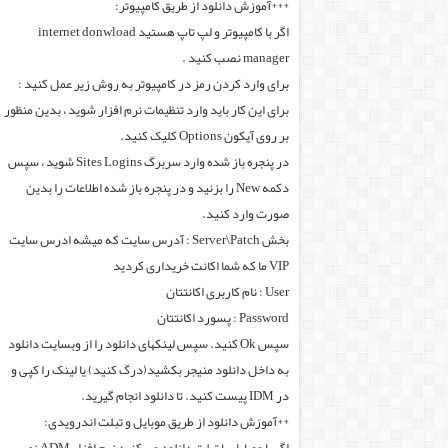
***آموزش دانلود از طریق کامپیوتر:
اگر با کامپیوتر و لپ تاپ هستید internet donwload
manager نصب کنید .
برای وارد کردن رمز در کامپیوتر به روش زیر عمل کنید :
برای این کار باید وارد تنظیمات نرم افزار شوید ، بدین منظور
بر روی آیکون Options کلیک کنید.
در پنجره باز شده وارد سربرگ Sites Logins شوید ، سپس
دکمه New را بزنید و در پنجره باز شده اطلاعات را بدین
صورت وارد کنید.
بخش Server\Patch : آدرس سایت که میشه ادرس سایت
VIP ما که شما اکانت خریداری کردید
User : نام کاربری اکانتتان
Password : پسورد اکانتتان
سپس Ok کنید. سپس لینکهای دانلود را از وبسایت دانلود
به داخل دانلود منیجر بکشید(درگ کنید) یا لینک را کپی و
در IDM پیست کنید. تا دانلود انجام گیرید.
**آموزش دانلود از طریق موبایل و تبلت اندرویدی: