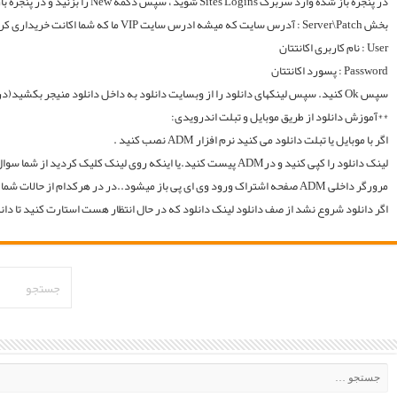
لینک دانلود را کپی کنید و درADM پیست کنید.یا اینکه روی لینک کلیک کردید از شما سوال میکند با چه اپی دانلود شود و شما ADM را انتخاب میکنید.. سپس خود اپ از شما یوزر و پسوورد را سوال میکند یا در