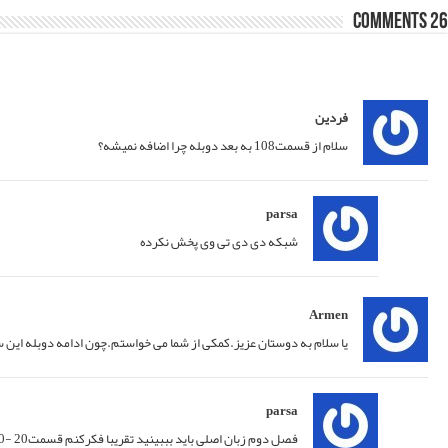
Older Comments
←
23/03/2021 at 16:51
پاسخ
25/03/2021 at 01:46
پاسخ
02/04/2021 at 17:37
د بگویید از چه قسمتی من می توانم با زیر نویس ان دانلود کنم.بسیار ممنون از شما
پاسخ
03/04/2021 at 01:45