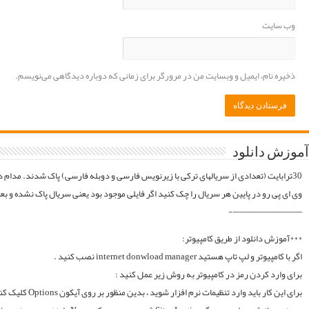
موقع فایلارو گیر آوردیم دوباره آپلود میکنیم. قبل از خرید کردن اول فولدر سریال در سرور