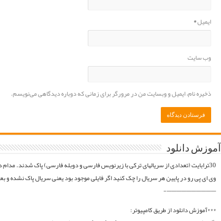
موقع فایلارو گیر آوردیم دوباره آپلود میکنیم. قبل از خرید کردن اول فولدر سریال در سرور