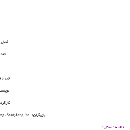
Lee Dong-wook
–
Song Ji-h