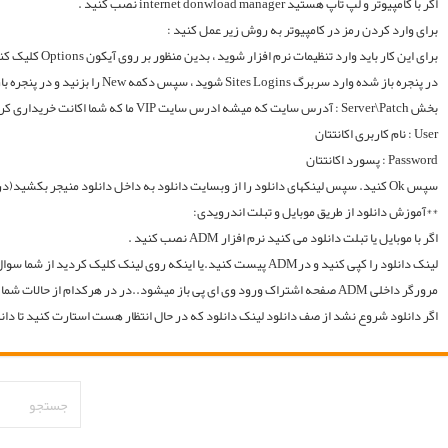
لینک دانلود را کپی کنید و درADM پیست کنید.یا اینکه روی لینک کلیک کردید از شما سوال میکند با چه اپی دانلود شود و شما ADM را انتخاب میکنید.. سپس خود اپ از شما یوزر و پسوورد را سوال میکند یا در