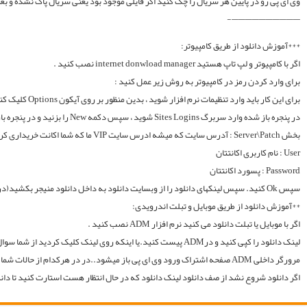
لینک دانلود را کپی کنید و درADM پیست کنید.یا اینکه روی لینک کلیک کردید از شما سوال میکند با چه اپی دانلود شود و شما ADM را انتخاب میکنید.. سپس خود اپ از شما یوزر و پسوورد را سوال میکند یا در