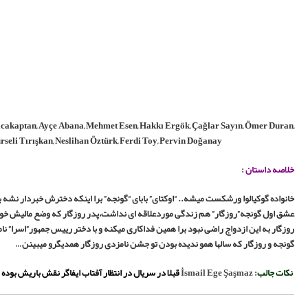
İsmail Ege Şaşmaz, Sümeyra Koç, Tarık Pabuççuoğlu, Asuman Dabak, Bülent Ç
Güzide Arslan, Mehmet Şeker, Merve Polat, Kaan Turgut, Pı
دت زیادی بود که اونجا نمیرفتن،این سفر برای گونجه غیر منتظره میشه..
ر رییس جمهور شوهر میده،اگه این ازدواج صورت بگیره براشون خیلی خوب میشه..