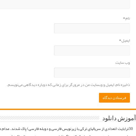
موقع فایلارو گیر آوردیم دوباره آپلود میکنیم. قبل از خرید کردن اول فولدر سریال در سرور