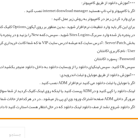
لینک دانلود را کپی کنید و درADM پیست کنید.یا اینکه روی لینک کلیک کردید از شما سوال میکند با چه اپی دانلود شود و شما ADM را انتخاب میکنید.. سپس خود اپ از شما یوزر و پسوورد را سوال میکند یا در