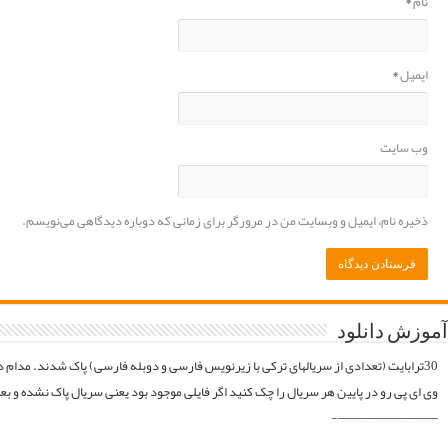
موقع فایلارو گیر آوردیم دوباره آپلود میکنیم. قبل از خرید کردن اول فولدر سریال در سرور