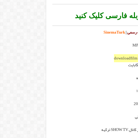
بله فارسی کلیک کنید
 رسمی
|
SinemaTurk
downloadfilm
ه
ی