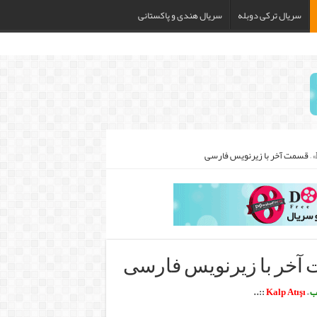
سریال ترکی دوبله
سریال هندی و پاکستانی
ب
–
Kalp Atışı
::.
.