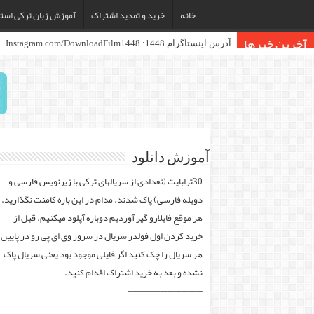
خانه
خرید و تمدید اشتراک
آموزش زبان ترکی استا
آخرین خبرها
آدرس اینستاگرام 1448: Instagram.com/DownloadFilm1448
آموزش دانلود
30ترابایت (تعدادی از سریالهای ترکی با زیرنویس فارسی و
دوبله فارسی) پاک شدند. مدام در این باره کامنت نگذارید.
هر موقع فایلارو گیر آوردیم دوباره آپلود میکنیم. قبل از
خرید کردن اول فولدر سریال در سرور وی ای پی رو در پایین
هر سریال را چک کنید اگر فایلی موجود بود یعنی سریال پاک
نشده و بعد به خرید اشتراک اقدام کنید.
——————————-