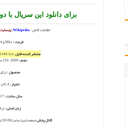
برای دانلود این سریال با دو
اطلاعات کامل :
Wikipedia
|
وبسایت
فرمت :
Mkv و MP4
منتشر کننده فایل :
1448.biz
حجم :
2000 – 250 مگابایت
محصول :
ترکی
امتیاز :
6.4 از۱۰
سال ساخت :
2017
زبان اصلی :
ترک
کانال پخش:
جمعه شبها ساعت20:00 از کانال SHOW TV ترکیه