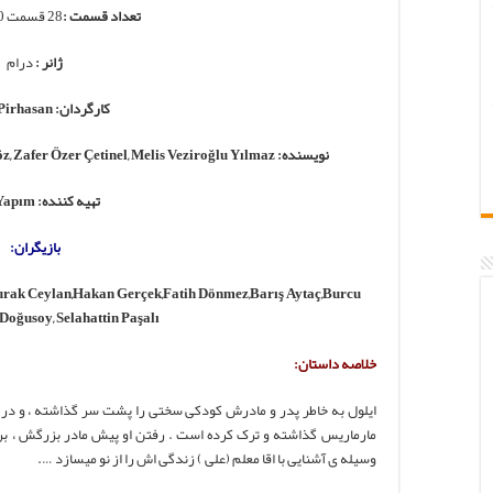
تعداد قسمت :
28 قسمت 120 دقیقه ای
ژانر :
درام
کارگردان: Yusuf Pirhasan
نویسنده: Makbule Kosif, Eda Tezcan, Gülsev Karagöz, Zafer Özer Çetinel, Melis Veziroğlu Yılmaz
تهیه کننده: MF Yapım
بازیگران:
urak Ceylan,Hakan Gerçek,Fatih Dönmez,Barış Aytaç,Burcu
Doğusoy, Selahattin Paşalı
خلاصه داستان:
ایلول به خاطر پدر و مادرش کودکی سختی را پشت سر گذاشته ، و در 
مارماریس گذاشته و ترک کرده است . رفتن او پیش مادر بزرگش ، برا
وسیله ی آشنایی با اقا معلم (علی ) زندگی اش را از نو میسازد ….