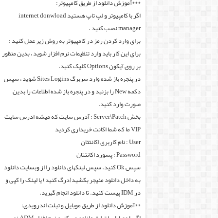
***آموزش دانلود از طریق کامپیوتر:
اگر با کامپیوتر و لپ تاپ هستید internet donwload
manager نصب کنید .
برای وارد کردن رمز در کامپیوتر به روش زیر عمل کنید :
برای این کار باید وارد تنظیمات نرم افزار شوید ، بدین منظور
بر روی آیکون Options کلیک کنید.
در پنجره باز شده وارد سربرگ Sites Logins شوید ، سپس
دکمه New را بزنید و در پنجره باز شده اطلاعات را بدین
صورت وارد کنید.
بخش Server\Patch : آدرس سایت که میشه ادرس سایت
VIP ما که شما اکانت خریداری کردید
User : نام کاربری اکانتتان
Password : پسورد اکانتتان
سپس Ok کنید. سپس لینکهای دانلود را از وبسایت دانلود
به داخل دانلود منیجر بکشید(درگ کنید) یا لینک را کپی و
در IDM پیست کنید. تا دانلود انجام گیرید.
**آموزش دانلود از طریق موبایل و تبلت اندرویدی: