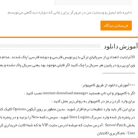
موقع فایلارو گیر آوردیم دوباره آپلود میکنیم. قبل از خرید کردن اول فولدر سریال در سرور