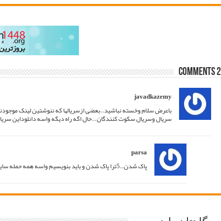
30/10/2019 at 20:34
دی ازسریالهاکه گفتین حمله سایبری شده جای خودامااینای دیگه چی!!مثلا یکیش همین
اهنماییم کنید…باتشکر
پاسخ
31/10/2019 at 02:48
پاسخ