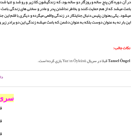
 پناه دیگه ای نداشتند. عشق و گرمای احساسی بین این دو برادر بسیار بزرگ بود و همین
ن دو برادر قوی تر بشه و در نهایت کان پلیس میشه و روزگار نویسنده کتاب های جنایی
مان به رشته تحریر در میاره. عمر به عنوان دوست دوران بچگی وارد زندگی آنها میشه اما
ی
یده