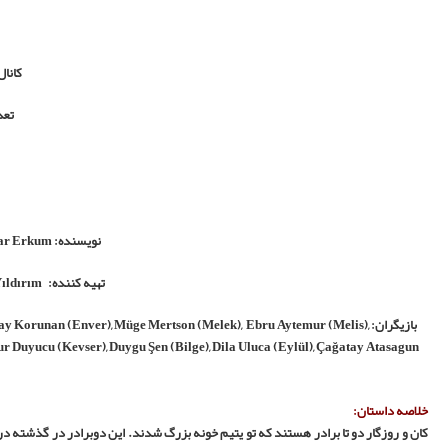
Tansel Öngel (Kaan), Ahmet Olgun Sünear (Rüzgar), Başak Güröz (Asya), 
Mustafa Açılan (Ozan) , Hayati Akbaş (Tolga), Güvenç Selekman (Arif), Öyk
تراژدی بزرگی شدند که باعث شد تا این دو برادر در کودکی به یتیم خونه سپرده بشوند.