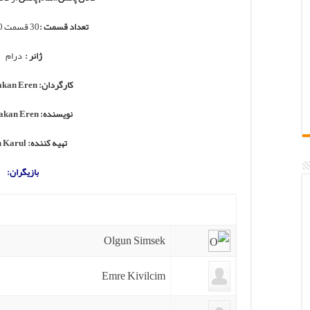
تعداد قسمت :
30 قسمت 140 دقیقه ای
ژانر :
درام
کارگردان:
akan Eren
نویسنده:
akan Eren
تهیه کننده:
 Karul
بازیگران:
Olgun Simsek
Emre Kivilcim