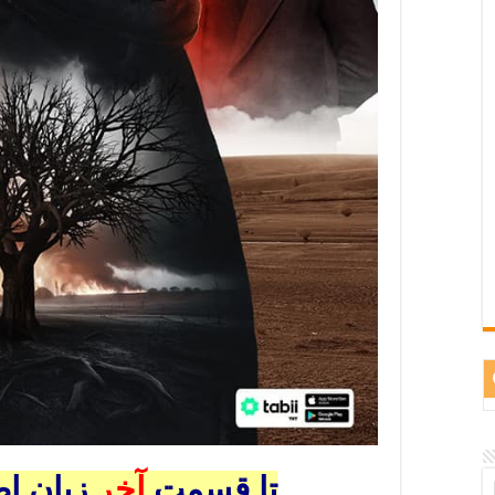
تا قسمت
آخر
زبان ا