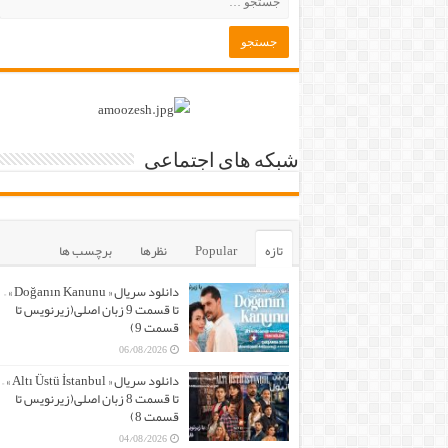
شبکه های اجتماعی
تازه
Popular
نظرها
برچسب ها
دانلود سریال « Doğanın Kanunu » –
تا قسمت 9 زبان اصلی(زیرنویس تا
قسمت 9)
06/08/2026
دانلود سریال « Altı Üstü İstanbul » –
تا قسمت 8 زبان اصلی(زیرنویس تا
قسمت 8)
04/08/2026