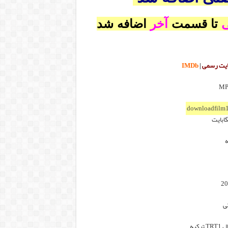
ی
تا قسمت
آخر
اضافه شد
یت رسمی
|
IMDb
downloadfilm1
ه
ی
 ترکیه