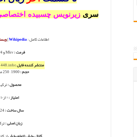
سری
زیرنویس چسبیده اختصاص
اطلاعات کامل :
Wikipedia
|
وبسا
فرمت :
Mkv و MP4
منتشر کننده فایل :
448.info
حجم :
1900 – 250 مگابایت
محصول :
ترکی
امتیاز :
? از۱۰
سال ساخت :
2024
زبان اصلی :
ترک
کانال پخش:اتمام پخش
از کانال TRT1