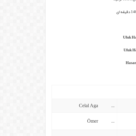
Ufuk H
Ufuk H
Hasan
Celal Aga
…
Ömer
…