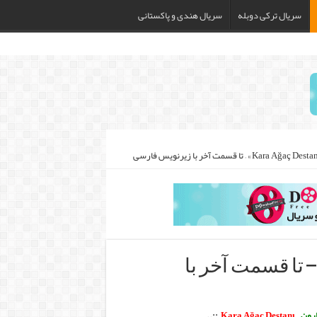
سریال ترکی دوبله
سریال هندی و پاکستانی
د سریال « Kara Ağaç Destanı » – تا قسمت آخر با
ارون
–
Kara Ağaç Destanı
::.
.