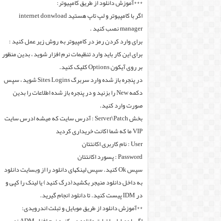
***آموزش دانلود از طریق کامپیوتر:
اگر با کامپیوتر و لپ تاپ هستید internet donwload
manager نصب کنید .
برای وارد کردن رمز در کامپیوتر به روش زیر عمل کنید :
برای این کار باید وارد تنظیمات نرم افزار شوید ، بدین منظور
بر روی آیکون Options کلیک کنید.
در پنجره باز شده وارد سربرگ Sites Logins شوید ، سپس
دکمه New را بزنید و در پنجره باز شده اطلاعات را بدین
صورت وارد کنید.
بخش Server\Patch : آدرس سایت که میشه ادرس سایت
VIP ما که شما اکانت خریداری کردید
User : نام کاربری اکانتتان
Password : پسورد اکانتتان
سپس Ok کنید. سپس لینکهای دانلود را از وبسایت دانلود
به داخل دانلود منیجر بکشید(درگ کنید) یا لینک را کپی و
در IDM پیست کنید. تا دانلود انجام گیرید.
**آموزش دانلود از طریق موبایل و تبلت اندرویدی: