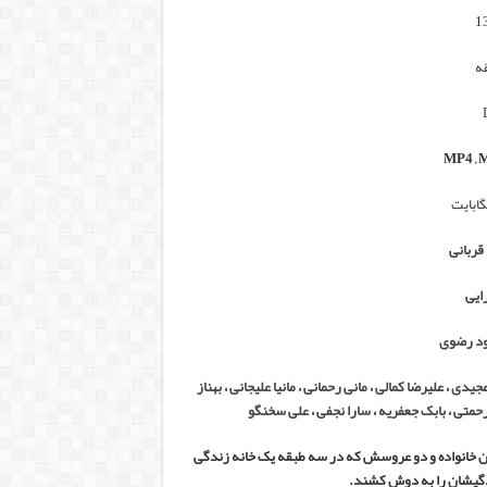
قربانی
رایی
د رضوی
جیدی
،
علیرضا کمالی
،
مانی رحمانی
،
مانیا علیجانی
،
بهناز
رحمتی
،
بابک جعفریه
،
سارا نجفی
،
علی سخنگو
ر این خانواده و دو عروسش که در سه طبقه یک خانه زندگی
دگیشان را به دوش کشند.