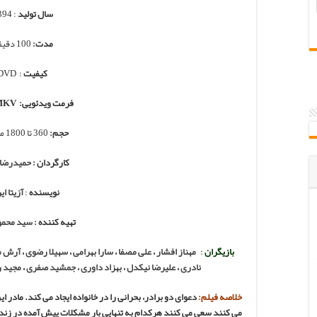
سال تولید
: 1394
مدت
:
100 دقیقه
کیفیت
: DVD
فرمت ویدئویی: MP4 , MKV
حجم
:
360 تا 1800 مگابایت
کارگردان :
حمیدرضا 
نویسنده
:
آزیتا ای
تهیه کننده :
سید محمو
بازیگران
:
مهناز افشار
،
علی مصفا
،
سارا بهرامی
،
سهیلا رضوی
،
آرش م
نادری
،
علیرضا نیکدل
،
بهزاد داوری
،
جمشید صفری
،
مجید 
خلاصه فیلم:
دعوای دو برادر، بحرانی را در خانواده ایجاد می کند. ماد
می کنند سعی می کنند هرکدام به تنهایی بار مشکلات پیش آمده در زن