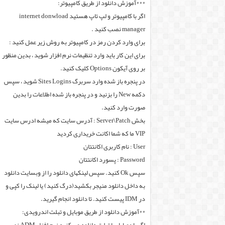
***آموزش دانلود از طریق کامپیوتر:
اگر با کامپیوتر و لپ تاپ هستید internet donwload
manager نصب کنید .
برای وارد کردن رمز در کامپیوتر به روش زیر عمل کنید :
برای این کار باید وارد تنظیمات نرم افزار شوید ، بدین منظور
بر روی آیکون Options کلیک کنید.
در پنجره باز شده وارد سربرگ Sites Logins شوید ، سپس
دکمه New را بزنید و در پنجره باز شده اطلاعات را بدین
صورت وارد کنید.
بخش Server\Patch : آدرس سایت که میشه ادرس سایت
VIP ما که شما اکانت خریداری کردید
User : نام کاربری اکانتتان
Password : پسورد اکانتتان
سپس Ok کنید. سپس لینکهای دانلود را از وبسایت دانلود
به داخل دانلود منیجر بکشید(درگ کنید) یا لینک را کپی و
در IDM پیست کنید. تا دانلود انجام گیرید.
**آموزش دانلود از طریق موبایل و تبلت اندرویدی: