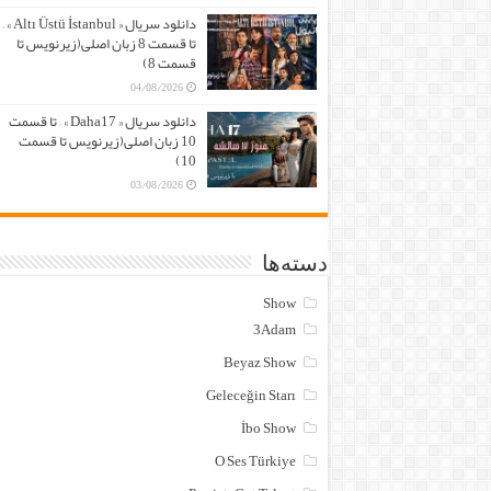
دانلود سریال « Altı Üstü İstanbul » –
تا قسمت 8 زبان اصلی(زیرنویس تا
قسمت 8)
04/08/2026
دانلود سریال « Daha17 » – تا قسمت
10 زبان اصلی(زیرنویس تا قسمت
10)
03/08/2026
دسته‌ها
Show
3Adam
Beyaz Show
Geleceğin Starı
İbo Show
O Ses Türkiye