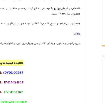
خانه‌ای در خیابان چهل و یکم
فیلمی به کارگردانی
حمیدرضا قربانی
، نوی
محصول سال ۱۳۹۴ است.
همچنین این فیلم در تاریخ ۲۲ دی ۱۳۹۵ در سینماهای ایران اکران شده است.
جوایز
:
این فیلم برای حضور در بخش نگاه نو
سی و چهارمین دوره جشنواره فیلم
دانلود با کیفیت های
nk
:
DVD LQ 360 P
nk
:
DVD MQ 480 P
nk
:
DVD HD 720 P
DVD Full HD 1080 P