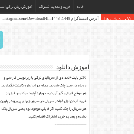
خانه
خرید و تمدید اشتراک
آموزش زبان ترکی استا
آخرین خبرها
آدرس اینستاگرام 1448: Instagram.com/DownloadFilm1448
آموزش دانلود
30ترابایت (تعدادی از سریالهای ترکی با زیرنویس فارسی و
دوبله فارسی) پاک شدند. مدام در این باره کامنت نگذارید.
هر موقع فایلارو گیر آوردیم دوباره آپلود میکنیم. قبل از
خرید کردن اول فولدر سریال در سرور وی ای پی رو در پایین
هر سریال را چک کنید اگر فایلی موجود بود یعنی سریال پاک
نشده و بعد به خرید اشتراک اقدام کنید.
——————————-