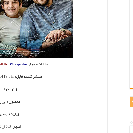
اطلاعات دقیق :
Wikipedia
|
MDb
منتشر کننده فایل:
1448.biz
ژانر :
درام
محصول
:
ایران
زبان
:
فارسی
امتیاز:
6.8 از 10