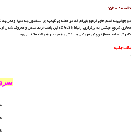
رقراری ارتباط با آدما همیشه به مشکل میخورن که بعد از مدت ها به صورت اینترنتی و
رام برای کمک خرجی به بایرام او را مجبور کردن که در یک تعمیرگاه شاگرد باشه کرم با
یده