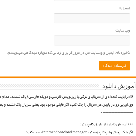
موقع فایلارو گیر آوردیم دوباره آپلود میکنیم. قبل از خرید کردن اول فولدر سریال در سرور