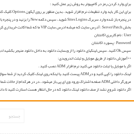
لینک دانلود را کپی کنید و درADM پیست کنید.یا اینکه روی لینک کلیک کردید از شما سوال میکند با چه اپی دانلود شود و شما ADM را انتخاب میکنید.. سپس خود اپ از شما یوزر و پسوورد را سوال میکند یا در