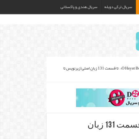
سریال ترکی دوبله
سریال هندی و پاکستانی
دانلود سریال «O Hayat Benim» – تا قسمت 131 زبان اصلی(زیرنویس تا
دانلود سریال «O Hayat Benim» – تا قسمت 131 زبان