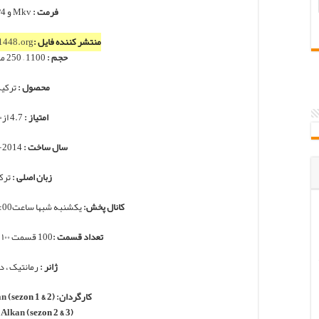
فرمت :
Mkv و MP4
منتشر کننده فایل :
1448.org
حجم :
1100 – 250 مگابایت
محصول :
ترکی
امتیاز :
4.7 از۱۰
سال ساخت :
2014-2016
زبان اصلی :
ترک
کانال پخش:
یکشنبه شبها ساعت20:00 از کانال FOX ترکیه
تعداد قسمت :
100 قسمت ۱۰۰ دقیقه ای تاکنون
ژانر :
رمانتیک ، د
کارگردان:
(sezon 1 & 2)
an
 Alkan
(sezon 2 & 3)