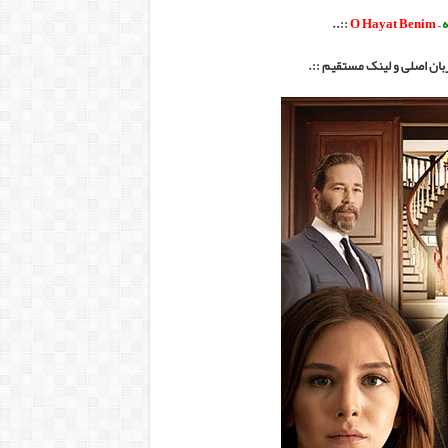
ه
–
O Hayat Benim
::.
.
بان اصلی و لینک مستقیم ::.