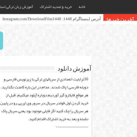
خانه
خرید و تمدید اشتراک
آموزش زبان ترکی استا
آخرین خبرها
آدرس اینستاگرام 1448: Instagram.com/DownloadFilm1448
آموزش دانلود
30ترابایت (تعدادی از سریالهای ترکی با زیرنویس فارسی و
دوبله فارسی) پاک شدند. مدام در این باره کامنت نگذارید.
هر موقع فایلارو گیر آوردیم دوباره آپلود میکنیم. قبل از
خرید کردن اول فولدر سریال در سرور وی ای پی رو در پایین
هر سریال را چک کنید اگر فایلی موجود بود یعنی سریال پاک
نشده و بعد به خرید اشتراک اقدام کنید.
——————————-