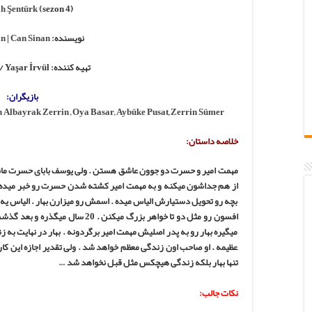
h Şentürk
(sezon 4)
نویسنده:
Can Sinan
|
an
تهیه کننده: Pastel Film / Yaşar İrvül
بازیگران:
n Albayrak
Zerrin
,
Oya Basar
,
Aybüke Pusat
,
Zerrin Sümer
خلاصه داستان:
مهمت امیر و حسرت دو جوون عاشق هستن . ولی یوسف بابای حسرت ما
از هم جداشون میکنه و به مهمت امیر کشته شدن حسرت رو خبر میده .
بچه رو تحویل دستیارش الیاس میده . اسمش رو میزارن بهار . الیاس یه 
افسون رو مثل دو تا خواهر بزرگ میک
میگیره بهار رو به پدر اصلیش مهمت امیر برگردونه . بهار در نهایت به 
عظیمه . او صاحب اون زندگی معظم خواهد شد . ولی تقدیر اجازه این کار 
تنها بهار بلکه زندگی هیچکس مثل قبل نخواهد شد …
نکات جالب: