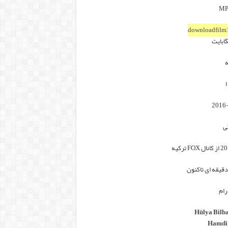
downloadfilm
ه
ی
رام
Hülya Bilb
Hamdi