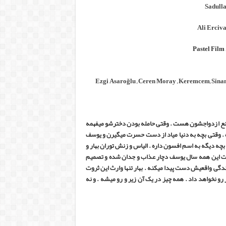
Sadulla
Ali Erciv
Ezgi Asaroğlu
,
Ceren Moray
,
Keremcem
,
Sina
نع ازدواجشون هست . وقتی حامله بودن دخترشو میفهمه
 وقتی بچه به دنیا میاد از دست حسرت میگیرن و یوسف
بچه دیگه به اسم افسون داره . الیاس و زنش توران بهار و
نن . 20 سال میگذره و بعد گذشت این همه سال یوسف دچار عذاب و جدان شده و تصمیم
زندگی واقعیش دست پیدا میکنه . بهار تنها وارث این ثروت
رو نخواهد داد . همه چیز در یک آن زیر و رو میشه . و نه