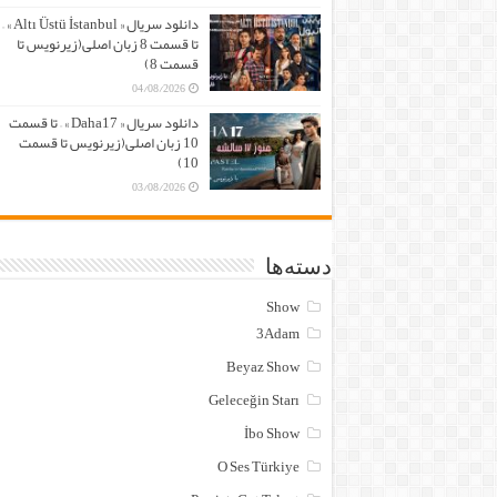
دانلود سریال « Altı Üstü İstanbul » –
تا قسمت 8 زبان اصلی(زیرنویس تا
قسمت 8)
04/08/2026
دانلود سریال « Daha17 » – تا قسمت
10 زبان اصلی(زیرنویس تا قسمت
10)
03/08/2026
دسته‌ها
Show
3Adam
Beyaz Show
Geleceğin Starı
İbo Show
O Ses Türkiye