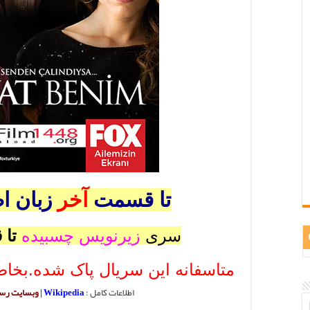
تا قسمت
آخر
زبان ا
سری
زیرنویس چسبیده
تا
متاسفانه این سریال پاک شده.بخاط
اطلاعات کامل :
Wikipedia
|
وبسایت رس