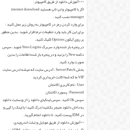
***آموزش دانلود از طریق کامپیوتر:
اگر با کامپیوتر و لپ تاپ هستید internet donwload
manager نصب کنید .
برای وارد کردن رمز در کامپیوتر به روش زیر عمل کنید :
برای این کار باید وارد تنظیمات نرم افزار شوید ، بدین منظور
بر روی آیکون Options کلیک کنید.
در پنجره باز شده وارد سربرگ Sites Logins شوید ، سپس
دکمه New را بزنید و در پنجره باز شده اطلاعات را بدین
صورت وارد کنید.
بخش Server\Patch : آدرس سایت که میشه ادرس سایت
VIP ما که شما اکانت خریداری کردید
User : نام کاربری اکانتتان
Password : پسورد اکانتتان
سپس Ok کنید. سپس لینکهای دانلود را از وبسایت دانلود
به داخل دانلود منیجر بکشید(درگ کنید) یا لینک را کپی و
در IDM پیست کنید. تا دانلود انجام گیرید.
**آموزش دانلود از طریق موبایل و تبلت اندرویدی: