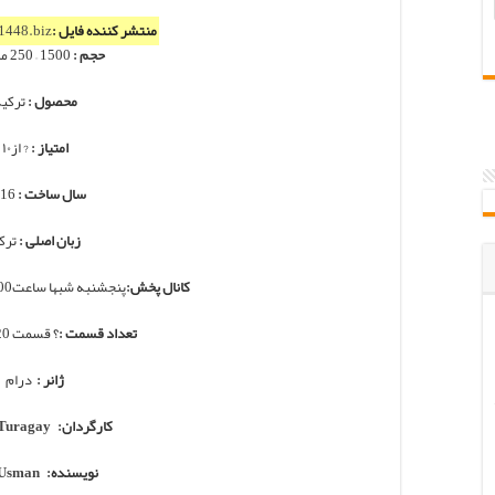
منتشر کننده فایل :
1448.biz
حجم :
1500 – 250 مگابایت
محصول :
ترکی
امتیاز :
? از۱۰
سال ساخت :
2016
زبان اصلی :
ترک
کانال پخش:
پنجشنبه شبها ساعت20:00 از کانال atv ترکیه
تعداد قسمت :
؟ قسمت 120 دقیقه ای
ژانر :
درام
کارگردان:
Turagay
نویسنده:
 Usman