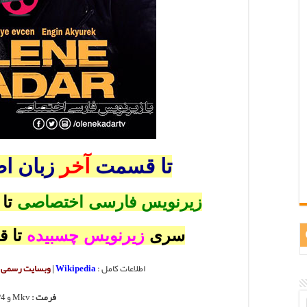
تا قسمت
آخر
زبان ا
زیرنویس فارسی اختصاصی
تا
سری
زیرنویس چسبیده
تا 
اطلاعات کامل :
Wikipedia
|
وبسایت رسمی
|
فرمت :
Mkv و MP4