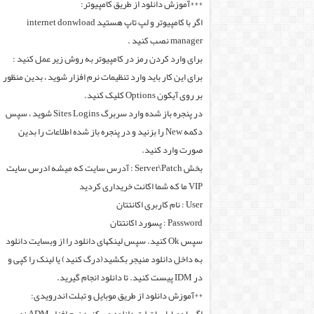
***آموزش دانلود از طریق کامپیوتر:
اگر با کامپیوتر و لپ تاپ هستید internet donwload
manager نصب کنید .
برای وارد کردن رمز در کامپیوتر به روش زیر عمل کنید :
برای این کار باید وارد تنظیمات نرم افزار شوید ، بدین منظور
بر روی آیکون Options کلیک کنید.
در پنجره باز شده وارد سربرگ Sites Logins شوید ، سپس
دکمه New را بزنید و در پنجره باز شده اطلاعات را بدین
صورت وارد کنید.
بخش Server\Patch : آدرس سایت که میشه ادرس سایت
VIP ما که شما اکانت خریداری کردید
User : نام کاربری اکانتتان
Password : پسورد اکانتتان
سپس Ok کنید. سپس لینکهای دانلود را از وبسایت دانلود
به داخل دانلود منیجر بکشید(درگ کنید) یا لینک را کپی و
در IDM پیست کنید. تا دانلود انجام گیرید.
**آموزش دانلود از طریق موبایل و تبلت اندرویدی: