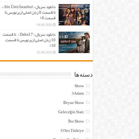
دانلود سریال « Altı Üstü İstanbul » –
تا قسمت 8 زبان اصلی(زیرنویس تا
قسمت 8)
04/08/2026
دانلود سریال « Daha17 » – تا قسمت
10 زبان اصلی(زیرنویس تا قسمت
10)
03/08/2026
دسته‌ها
Show
3Adam
Beyaz Show
Geleceğin Starı
İbo Show
O Ses Türkiye