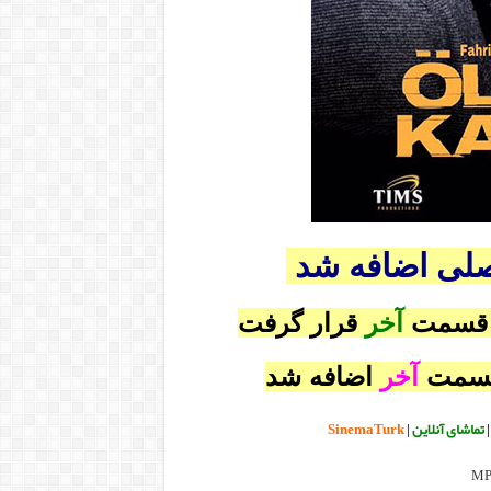
صلی اضافه شد
 قسمت
آخر
قرار گرفت
قسمت
آخر
اضافه شد
تماشای آنلاین
|
SinemaTurk