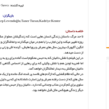
تهیه کننده:
 Savcı
بازیگران:
arp Levendoğlu
,
Taner Turan
,
Kadriye Kenter
خلاصه داستان:
تا حد مرگ، داستان زندگی انسان هایی است که زندگیشان مملو از عش
روزه تغییر میکند و این تجارب را با هم در میان میگذارند و تماشاگران و
انگین آکیورک بهترین سال های عمرش و رویا هایش ، آینده اش و زنی
از دست میدهد.
در این فیلم با نقش داغهان که به حبس محکوم است آماده برای رو به ر
اما فحریه اوجن هم با نقش وکیلی که برای رهایی از احساس گناهی که
داغهان موکلش به دیدار تماشاگران خواهد آمد.
در حالی که نظام قضایی که ازآدم های فاسد پر شده، لنگ مانده و از یک 
سال های که از دست رفته عمرش و این اسارت ناعادلانه ای که بی دلیل
سلوی برای کم کردن عذاب وجدانی که دارد ، داغهان رو از حبس نجات مید
دیگر زندگی هیچکس مثل قبل نخواهد بود.