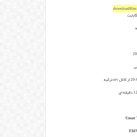
downloadfilm
ه
ی
Umur 
Elif