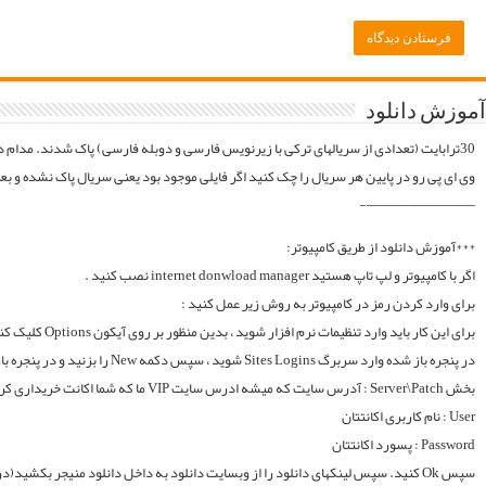
موقع فایلارو گیر آوردیم دوباره آپلود میکنیم. قبل از خرید کردن اول فولدر سریال در سرور