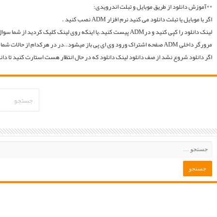
لینک دانلود را کپی کنید و درADM پیست کنید.یا اینکه روی لینک کلیک کردید از شما سوال میکند با چه اپی دانلود شود و شما ADM را انتخاب میکنید.. سپس خود اپ از شما یوزر و پسوورد را سوال میکند یا در