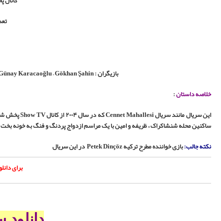
ترکیه
Oya Başar – Levent Ülgen –
Petek Dinçöz
– E
 کانال Show TV پخش شده بود ، یک محله پایین شهری در استانبول رو به تصویر میکشه که محله خیلی شلوغ و پرجنب و جوش و فعالی است . از
ناسب نمیدونه و …
ن اصلی