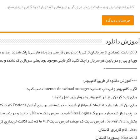
موقع فایلارو گیر آوردیم دوباره آپلود میکنیم. قبل از خرید کردن اول فولدر سریال در سرور