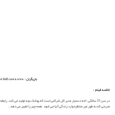
»
Belçim Bilgin
,
Sezai Par
در سن 35 سالگی ، اجه دستیار مدیر کل شرکتی است که پوشک بچه تولید می کند. رابطه خوشبختی با معشوقش آلپردارد. به دلایل اجه ، آنها نمی توانند ازدواج کنند. در همین لحظه ، روزگار 10 ساله ، عضو باند