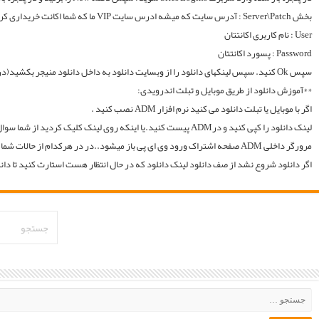
لینک دانلود را کپی کنید و درADM پیست کنید.یا اینکه روی لینک کلیک کردید از شما سوال میکند با چه اپی دانلود شود و شما ADM را انتخاب میکنید.. سپس خود اپ از شما یوزر و پسوورد را سوال میکند یا در