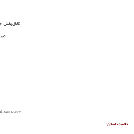
»
Ufuk Tosun