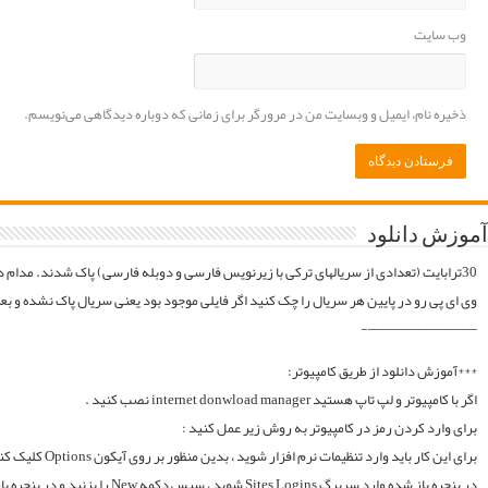
موقع فایلارو گیر آوردیم دوباره آپلود میکنیم. قبل از خرید کردن اول فولدر سریال در سرور