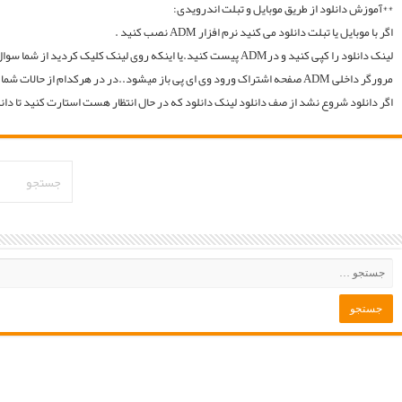
لینک دانلود را کپی کنید و درADM پیست کنید.یا اینکه روی لینک کلیک کردید از شما سوال میکند با چه اپی دانلود شود و شما ADM را انتخاب میکنید.. سپس خود اپ از شما یوزر و پسوورد را سوال میکند یا در