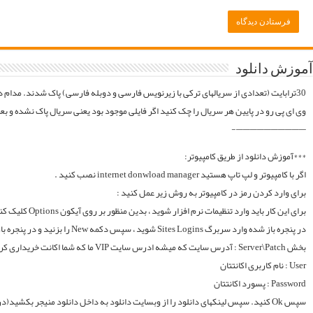
موقع فایلارو گیر آوردیم دوباره آپلود میکنیم. قبل از خرید کردن اول فولدر سریال در سرور